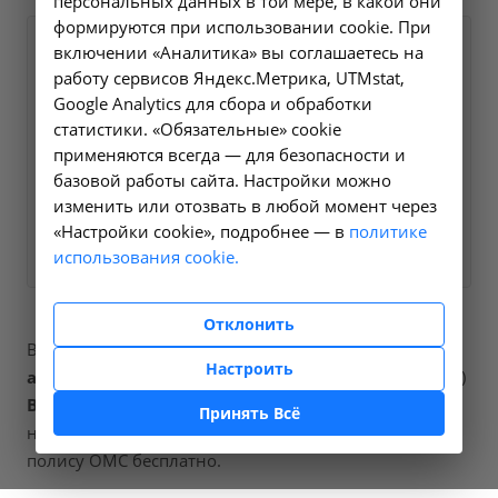
персональных данных в той мере, в какой они
формируются при использовании cookie. При
Оформите заявку на сайте,
включении «Аналитика» вы соглашаетесь на
2000 ₽
работу сервисов Яндекс.Метрика, UTMstat,
мы свяжемся с вами в
Google Analytics для сбора и обработки
ближайшее время и ответим
статистики. «Обязательные» cookie
на все интересующие
применяются всегда — для безопасности и
вопросы.
базовой работы сайта. Настройки можно
изменить или отозвать в любой момент через
«Настройки cookie», подробнее — в
Заказать услугу
политике
использования cookie.
Отклонить
В наших клиниках мы проводим
прием врача-
Настроить
акушера-гинеколога первичный
, код услуги (НМУ)
B01.001.001
. Для граждан России, у которых есть
Принять Всё
направление, медицинская помощь оказывается по
полису ОМС бесплатно.