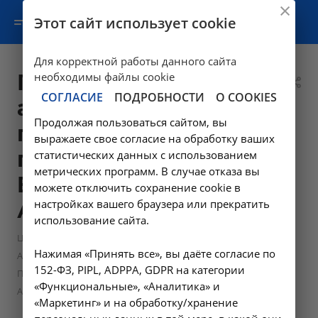
Этот сайт использует cookie
Для корректной работы данного сайта
Прием врача-
необходимы файлы cookie
СОГЛАСИЕ
ПОДРОБНОСТИ
О COOKIES
акушера-
Продолжая пользоваться сайтом, вы
гинеколога
выражаете свое согласие на обработку ваших
первичный -
статистических данных с использованием
метрических программ. В случае отказа вы
B01.001.001 в
можете отключить сохранение cookie в
настройках вашего браузера или прекратить
Ангарске
использование сайта.
—
Цены в Ангарске
Нажимая «Принять все», вы даёте согласие по
—
Амбулаторно-поликлинические услуги в Ангарске
152-ФЗ, PIPL, ADPPA, GDPR на категории
Прием врача-акушера-гинеколога первичный - B01.001.001 в
«Функциональные», «Аналитика» и
Ангарске
«Маркетинг» и на обработку/хранение