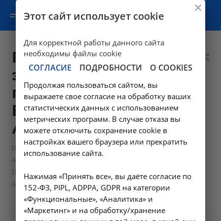
Этот сайт использует cookie
Для корректной работы данного сайта
Прием врача-
необходимы файлы cookie
СОГЛАСИЕ
ПОДРОБНОСТИ
О COOKIES
эндокринолога
Продолжая пользоваться сайтом, вы
первичный -
выражаете свое согласие на обработку ваших
B01.058.001 в
статистических данных с использованием
метрических программ. В случае отказа вы
Ангарске
можете отключить сохранение cookie в
настройках вашего браузера или прекратить
—
Цены в Ангарске
использование сайта.
—
Амбулаторно-поликлинические услуги в Ангарске
Прием врача-эндокринолога первичный - B01.058.001 в
Нажимая «Принять все», вы даёте согласие по
Ангарске
152-ФЗ, PIPL, ADPPA, GDPR на категории
«Функциональные», «Аналитика» и
«Маркетинг» и на обработку/хранение