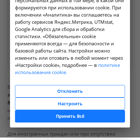
персональных данных в той мере, в какой они
Оформите заявку на сайте,
2000 ₽
формируются при использовании cookie. При
мы свяжемся с вами в
включении «Аналитика» вы соглашаетесь на
ближайшее время и ответим
работу сервисов Яндекс.Метрика, UTMstat,
Google Analytics для сбора и обработки
на все интересующие
статистики. «Обязательные» cookie
вопросы.
применяются всегда — для безопасности и
базовой работы сайта. Настройки можно
Заказать услугу
изменить или отозвать в любой момент через
«Настройки cookie», подробнее — в
политике
использования cookie.
В наших клиниках мы проводим
прием врача-
Отклонить
эндокринолога первичный
, код услуги (НМУ)
B01.058.001
. Для граждан России, у которых есть
Настроить
направление, медицинская помощь оказывается по
Принять Всё
полису ОМС бесплатно.
Для иностранных граждан или при отсутствии