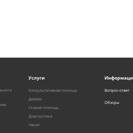
Услуги
Информаци
льного
Консультативная помощь
Вопрос-ответ
Диализ
Обзоры
ние
Скорая помощь
Диагностика
Чекап