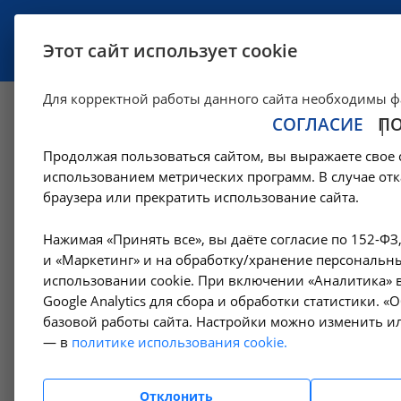
УСЛУГИ
СПЕЦИАЛИСТЫ
Этот сайт использует cookie
Для корректной работы данного сайта необходимы ф
СОГЛАСИЕ
П
Прием врача-кард
Продолжая пользоваться сайтом, вы выражаете свое 
Ангарске
использованием метрических программ. В случае отк
браузера или прекратить использование сайта.
—
Цены в Ангарске
Амбулаторно-поликлинические услуги в Ан
Нажимая «Принять все», вы даёте согласие по 152-ФЗ
и «Маркетинг» и на обработку/хранение персональны
использовании cookie. При включении «Аналитика» в
Google Analytics для сбора и обработки статистики. 
Амбулаторно-
базовой работы сайта. Настройки можно изменить ил
поликлинические услуги
— в
политике использования cookie.
Гемодиализ
Отклонить