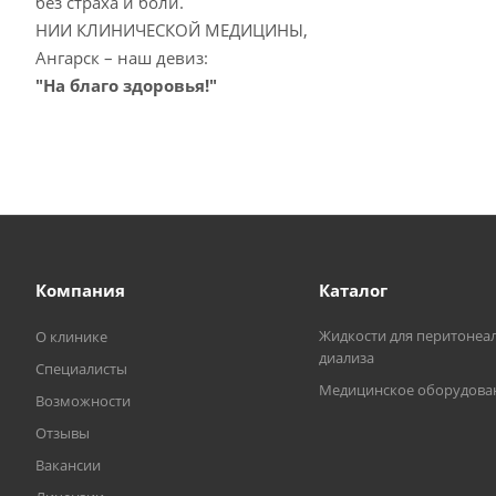
без страха и боли.
НИИ КЛИНИЧЕСКОЙ МЕДИЦИНЫ,
Ангарск – наш девиз:
"На благо здоровья!"
Компания
Каталог
Жидкости для перитонеа
О клинике
диализа
Специалисты
Медицинское оборудова
Возможности
Отзывы
Вакансии