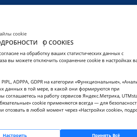
ЦЕНЫ
КЛИНИКА
ОБРАЗОВАНИЕ
СОЦОБЕСПЕЧЕНИ
айлы cookie
ОДРОБНОСТИ
О COOKIES
иолога первичный - 
согласие на обработку ваших статистических данных с
аза вы можете отключить сохранение cookie в настройках в
—
гарске
Прием врача-кардиолога первичный - B01.015.001 в Ангарс
, PIPL, ADPPA, GDPR на категории «Функциональные», «Анал
х данных в той мере, в какой они формируются при
ы соглашаетесь на работу сервисов Яндекс.Метрика, UTMsta
«Обязательные» cookie применяются всегда — для безопасност
и отозвать в любой момент через «Настройки cookie», подр
Оформите заявку на сайте, мы свяжемся с вам
ближайшее время и ответим на все интересу
вопросы.
Настроить
Принять Всё