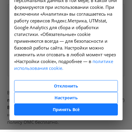
персональных данных в той мере, в какой они
формируются при использовании cookie. При
Оформите заявку на сайте,
включении «Аналитика» вы соглашаетесь на
1800 ₽
работу сервисов Яндекс.Метрика, UTMstat,
мы свяжемся с вами в
Google Analytics для сбора и обработки
ближайшее время и ответим
статистики. «Обязательные» cookie
на все интересующие
применяются всегда — для безопасности и
вопросы.
базовой работы сайта. Настройки можно
изменить или отозвать в любой момент через
«Настройки cookie», подробнее — в
Заказать услугу
политике
использования cookie.
Отклонить
В наших клиниках мы проводим
прием врача-
Настроить
психиатра-нарколога повторный
, код услуги (НМУ)
B01.036.002
. Для граждан России, у которых есть
Принять Всё
направление, медицинская помощь оказывается по
полису ОМС бесплатно.