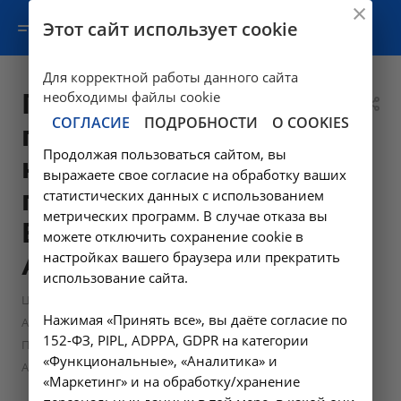
Этот сайт использует cookie
Для корректной работы данного сайта
Прием врача-
необходимы файлы cookie
СОГЛАСИЕ
ПОДРОБНОСТИ
О COOKIES
психиатра-
Продолжая пользоваться сайтом, вы
нарколога
выражаете свое согласие на обработку ваших
повторный -
статистических данных с использованием
метрических программ. В случае отказа вы
B01.036.002 в
можете отключить сохранение cookie в
настройках вашего браузера или прекратить
Ангарске
использование сайта.
—
Цены в Ангарске
Нажимая «Принять все», вы даёте согласие по
—
Амбулаторно-поликлинические услуги в Ангарске
152-ФЗ, PIPL, ADPPA, GDPR на категории
Прием врача-психиатра-нарколога повторный - B01.036.002 в
«Функциональные», «Аналитика» и
Ангарске
«Маркетинг» и на обработку/хранение