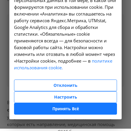
персональных данных в той мере, в какой они
формируются при использовании cookie. При
включении «Аналитика» вы соглашаетесь на
работу сервисов Яндекс.Метрика, UTMstat,
Оформите заявку на сайте,
2000 ₽
Google Analytics для сбора и обработки
мы свяжемся с вами в
статистики. «Обязательные» cookie
ближайшее время и ответим
применяются всегда — для безопасности и
базовой работы сайта. Настройки можно
на все интересующие
изменить или отозвать в любой момент через
вопросы.
«Настройки cookie», подробнее — в
политике
использования cookie.
Заказать услугу
Отклонить
Настроить
В наших клиниках мы проводим
прием врача-
Принять Всё
сердечно-сосудистого хирурга первичный
, код
услуги (НМУ)
B01.043.001
. Для граждан России, у
которых есть направление, медицинская помощь