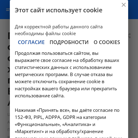
Этот сайт использует cookie
Для корректной работы данного сайта
Прием врача-
необходимы файлы cookie
СОГЛАСИЕ
ПОДРОБНОСТИ
О COOKIES
сердечно-
Продолжая пользоваться сайтом, вы
сосудистого
выражаете свое согласие на обработку ваших
хирурга
статистических данных с использованием
метрических программ. В случае отказа вы
первичный -
можете отключить сохранение cookie в
настройках вашего браузера или прекратить
B01.043.001 в
использование сайта.
Ангарске
Нажимая «Принять все», вы даёте согласие по
—
Цены в Ангарске
152-ФЗ, PIPL, ADPPA, GDPR на категории
—
Амбулаторно-поликлинические услуги в Ангарске
«Функциональные», «Аналитика» и
Прием врача-сердечно-сосудистого хирурга первичный -
«Маркетинг» и на обработку/хранение
B01.043.001 в Ангарске