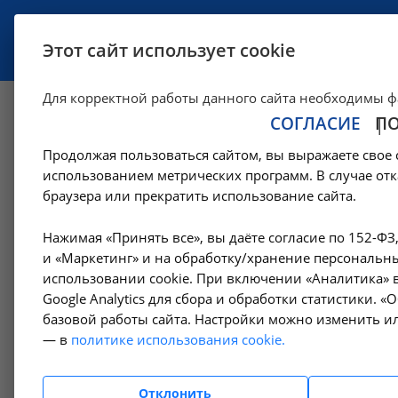
УСЛУГИ
СПЕЦИАЛИСТЫ
Этот сайт использует cookie
Для корректной работы данного сайта необходимы ф
СОГЛАСИЕ
П
Прием врача-уроло
Продолжая пользоваться сайтом, вы выражаете свое 
Ангарске
использованием метрических программ. В случае отк
браузера или прекратить использование сайта.
—
Цены в Ангарске
Амбулаторно-поликлинические услуги в Ан
Нажимая «Принять все», вы даёте согласие по 152-ФЗ
и «Маркетинг» и на обработку/хранение персональны
использовании cookie. При включении «Аналитика» в
Google Analytics для сбора и обработки статистики. 
Амбулаторно-
базовой работы сайта. Настройки можно изменить ил
поликлинические услуги
— в
политике использования cookie.
Гемодиализ
Отклонить