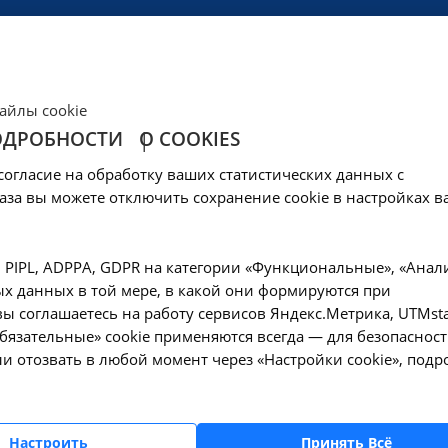
ЦЕНЫ
КЛИНИКА
ОБРАЗОВАНИЕ
СОЦОБЕСПЕЧЕНИ
айлы cookie
ОДРОБНОСТИ
О COOKIES
га первичный - B01
согласие на обработку ваших статистических данных с
аза вы можете отключить сохранение cookie в настройках в
—
гарске
Прием врача-уролога первичный - B01.053.001 в Ангарске
, PIPL, ADPPA, GDPR на категории «Функциональные», «Анал
х данных в той мере, в какой они формируются при
ы соглашаетесь на работу сервисов Яндекс.Метрика, UTMsta
«Обязательные» cookie применяются всегда — для безопасност
и отозвать в любой момент через «Настройки cookie», подр
Оформите заявку на сайте, мы свяжемся с вам
ближайшее время и ответим на все интересу
вопросы.
Настроить
Принять Всё