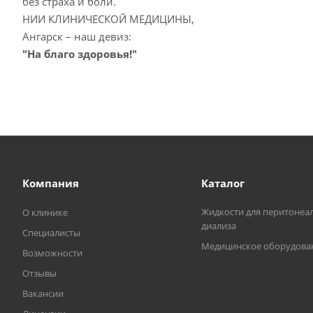
без страха и боли.
НИИ КЛИНИЧЕСКОЙ МЕДИЦИНЫ,
Ангарск – наш девиз:
"На благо здоровья!"
Компания
Каталог
Жидкости для перитонеа
О клинике
диализа
Специалисты
Медицинское оборудова
Возможности
Отзывы
Вакансии