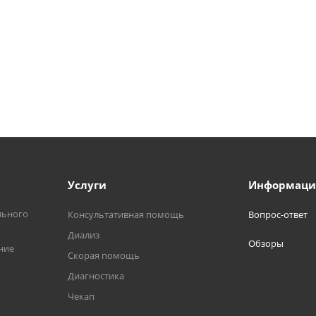
Услуги
Информаци
льного
Консультативная помощь
Вопрос-ответ
Диализ
Обзоры
ние
Скорая помощь
Диагностика
Чекап