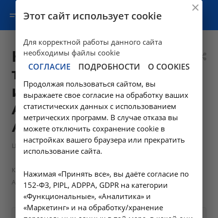
Этот сайт использует cookie
Для корректной работы данного сайта
Компьютерная
необходимы файлы cookie
СОГЛАСИЕ
ПОДРОБНОСТИ
О COOKIES
томография почек
Продолжая пользоваться сайтом, вы
и надпочечников -
выражаете свое согласие на обработку ваших
A06.28.009 в
статистических данных с использованием
метрических программ. В случае отказа вы
Ангарске
можете отключить сохранение cookie в
настройках вашего браузера или прекратить
—
Цены в Ангарске
Компьютерная томография в Ангарске
использование сайта.
—
Компьютерная томография почек и надпочечников -
Нажимая «Принять все», вы даёте согласие по
A06.28.009 в Ангарске
152-ФЗ, PIPL, ADPPA, GDPR на категории
«Функциональные», «Аналитика» и
«Маркетинг» и на обработку/хранение