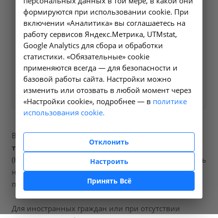
персональных данных в той мере, в какой они
Оформите заявку на сайте,
3300 ₽
формируются при использовании cookie. При
мы свяжемся с вами в
включении «Аналитика» вы соглашаетесь на
ближайшее время и ответим
работу сервисов Яндекс.Метрика, UTMstat,
Google Analytics для сбора и обработки
на все интересующие
статистики. «Обязательные» cookie
вопросы.
применяются всегда — для безопасности и
базовой работы сайта. Настройки можно
Заказать услугу
изменить или отозвать в любой момент через
«Настройки cookie», подробнее — в
политике
использования cookie.
В наших клиниках мы проводим
компьютерная
Отклонить
томография почек и надпочечников
, код услуги
(НМУ)
A06.28.009
. Для граждан России, у которых есть
Настроить
направление, медицинская помощь оказывается по
Принять Всё
полису ОМС бесплатно.
Для иностранных граждан или при отсутствии