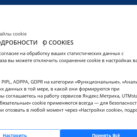
ЦЕНЫ
КЛИНИКА
ОБРАЗОВАНИЕ
СОЦОБЕСПЕЧЕНИ
айлы cookie
ОДРОБНОСТИ
О COOKIES
мография верхних 
согласие на обработку ваших статистических данных с
.08.009 в Ангарске
аза вы можете отключить сохранение cookie в настройках в
Компьютерная томография верхних дыхательных путей и шеи - А06.08
, PIPL, ADPPA, GDPR на категории «Функциональные», «Анал
х данных в той мере, в какой они формируются при
ы соглашаетесь на работу сервисов Яндекс.Метрика, UTMsta
«Обязательные» cookie применяются всегда — для безопасност
и отозвать в любой момент через «Настройки cookie», подр
Оформите заявку на сайте, мы свяжемся с вам
ближайшее время и ответим на все интересу
вопросы.
Настроить
Принять Всё