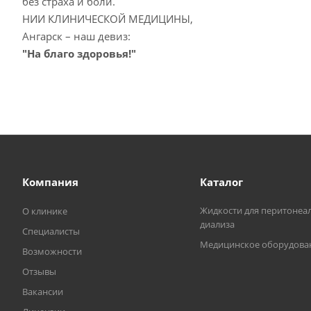
без страха и боли.
НИИ КЛИНИЧЕСКОЙ МЕДИЦИНЫ,
Ангарск – наш девиз:
"На благо здоровья!"
Компания
Каталог
Жидкости для перитонеа
О клинике
диализа
Специалисты
Медицинское оборудова
Возможности
Отзывы
Вакансии