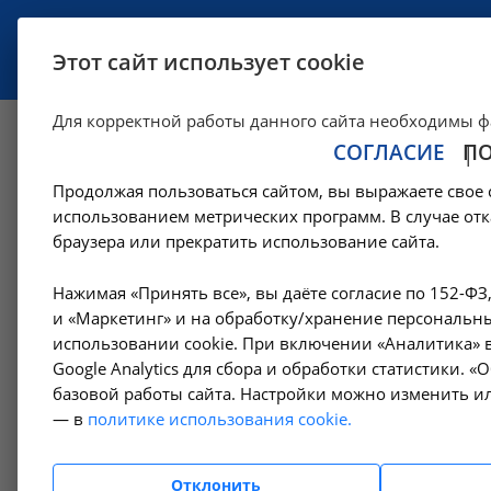
УСЛУГИ
СПЕЦИАЛИСТЫ
Этот сайт использует cookie
Для корректной работы данного сайта необходимы ф
СОГЛАСИЕ
П
Компьютерная то
Продолжая пользоваться сайтом, вы выражаете свое 
путей и шеи - А06
использованием метрических программ. В случае отк
браузера или прекратить использование сайта.
—
—
Цены в Ангарске
Компьютерная томография в Ангарске
Нажимая «Принять все», вы даёте согласие по 152-ФЗ
и «Маркетинг» и на обработку/хранение персональны
использовании cookie. При включении «Аналитика» в
Google Analytics для сбора и обработки статистики. 
Амбулаторно-
базовой работы сайта. Настройки можно изменить ил
поликлинические услуги
— в
политике использования cookie.
Гемодиализ
Отклонить