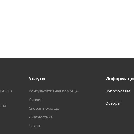
Услуги
Информаци
льного
Консультативная помощь
Вопрос-ответ
Диализ
Обзоры
ние
Скорая помощь
Диагностика
Чекап