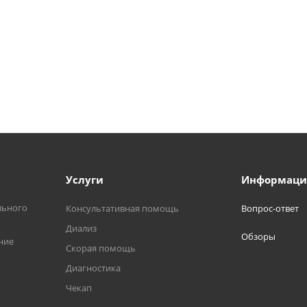
Услуги
Информаци
льного
Консультативная помощь
Вопрос-ответ
Диализ
Обзоры
ние
Скорая помощь
Диагностика
Чекап