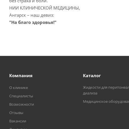
без страха и боли.
НИИ КЛИНИЧЕСКОЙ МЕДИЦИНЫ,
Ангарск – наш девиз:
"На благо здоровья!"
Компания
Каталог
Жидкости для перитонеа
О клинике
диализа
Специалисты
Медицинское оборудова
Возможности
Отзывы
Вакансии