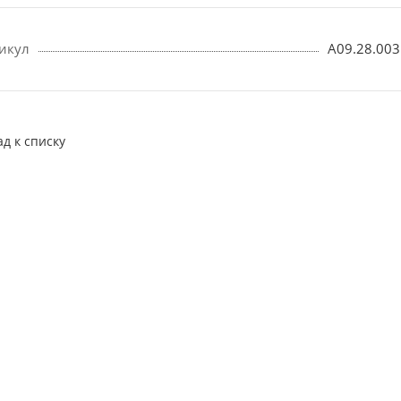
икул
A09.28.003
ад к списку