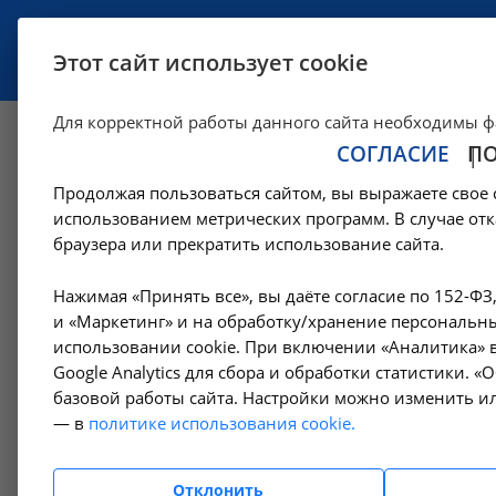
УСЛУГИ
СПЕЦИАЛИСТЫ
Этот сайт использует cookie
Для корректной работы данного сайта необходимы ф
СОГЛАСИЕ
П
Определение коли
Продолжая пользоваться сайтом, вы выражаете свое 
A09.28.003.002 в 
использованием метрических программ. В случае отк
браузера или прекратить использование сайта.
—
—
Цены в Ангарске
Лабораторные исследования
Анализы
Нажимая «Принять все», вы даёте согласие по 152-ФЗ
и «Маркетинг» и на обработку/хранение персональны
использовании cookie. При включении «Аналитика» в
Google Analytics для сбора и обработки статистики. 
Амбулаторно-
базовой работы сайта. Настройки можно изменить ил
поликлинические услуги
— в
политике использования cookie.
Гемодиализ
Отклонить