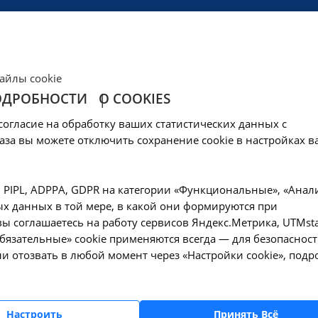
ЦЕНЫ
КЛИНИКА
ОБРАЗОВАНИЕ
СОЦОБЕСПЕЧЕНИ
айлы cookie
ОДРОБНОСТИ
О COOKIES
чества белка в сут
согласие на обработку ваших статистических данных с
Ангарске
аза вы можете отключить сохранение cookie в настройках в
—
 мочи
Определение количества белка в суточной моче - A09.28.003.
, PIPL, ADPPA, GDPR на категории «Функциональные», «Анал
х данных в той мере, в какой они формируются при
ы соглашаетесь на работу сервисов Яндекс.Метрика, UTMsta
«Обязательные» cookie применяются всегда — для безопасност
и отозвать в любой момент через «Настройки cookie», подр
Оформите заявку на сайте, мы свяжемся с вам
ближайшее время и ответим на все интересу
вопросы.
Настроить
Принять Всё