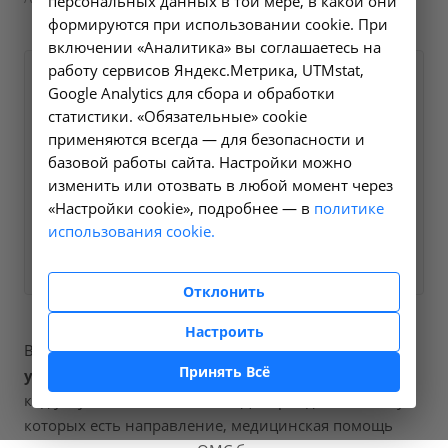
персональных данных в той мере, в какой они
формируются при использовании cookie. При
включении «Аналитика» вы соглашаетесь на
работу сервисов Яндекс.Метрика, UTMstat,
Оформите заявку на сайте,
455 ₽
Google Analytics для сбора и обработки
мы свяжемся с вами в
статистики. «Обязательные» cookie
ближайшее время и ответим
применяются всегда — для безопасности и
базовой работы сайта. Настройки можно
на все интересующие
изменить или отозвать в любой момент через
вопросы.
«Настройки cookie», подробнее — в
политике
использования cookie.
Заказать услугу
Отклонить
Настроить
В наших клиниках мы проводим
исследование
Принять Всё
уровня c-реактивного белка в сыворотке крови
,
код услуги (НМУ)
A09.05.009
. Для граждан России, у
которых есть направление, медицинская помощь