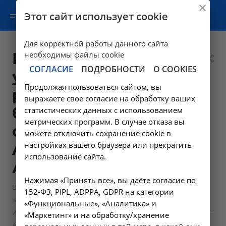
Этот сайт использует cookie
Для корректной работы данного сайта
Исследование
необходимы файлы cookie
СОГЛАСИЕ
ПОДРОБНОСТИ
О COOKIES
уровня C-
Продолжая пользоваться сайтом, вы
реактивного
выражаете свое согласие на обработку ваших
белка в
статистических данных с использованием
метрических программ. В случае отказа вы
сыворотке крови -
можете отключить сохранение cookie в
настройках вашего браузера или прекратить
A09.05.009 в
использование сайта.
Ангарске
Нажимая «Принять все», вы даёте согласие по
—
—
Цены в Ангарске
Лабораторные исследования
152-ФЗ, PIPL, ADPPA, GDPR на категории
—
Биохимические исследования
«Функциональные», «Аналитика» и
Исследование уровня C-реактивного белка в сыворотке крови -
«Маркетинг» и на обработку/хранение
A09.05.009 в Ангарске