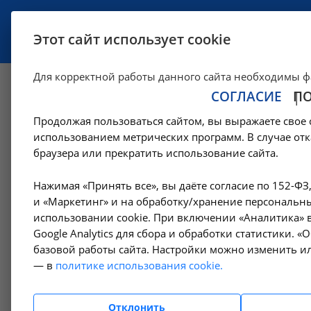
УСЛУГИ
СПЕЦИАЛИСТЫ
Этот сайт использует cookie
Для корректной работы данного сайта необходимы ф
СОГЛАСИЕ
П
Исследование уров
Продолжая пользоваться сайтом, вы выражаете свое 
Ангарске
использованием метрических программ. В случае отк
браузера или прекратить использование сайта.
—
—
Цены в Ангарске
Лабораторные исследования
Биохимич
Нажимая «Принять все», вы даёте согласие по 152-ФЗ
и «Маркетинг» и на обработку/хранение персональны
использовании cookie. При включении «Аналитика» в
Google Analytics для сбора и обработки статистики. 
Амбулаторно-
базовой работы сайта. Настройки можно изменить ил
поликлинические услуги
— в
политике использования cookie.
Гемодиализ
Отклонить