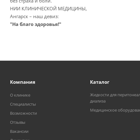
без страха и боли.
НИИ КЛИНИЧЕСКОЙ МЕДИЦИНЫ,
Ангарск – наш девиз:
"На благо здоровья!"
Компания
Каталог
Жидкости для перитонеа
О клинике
диализа
Специалисты
Медицинское оборудова
Возможности
Отзывы
Вакансии