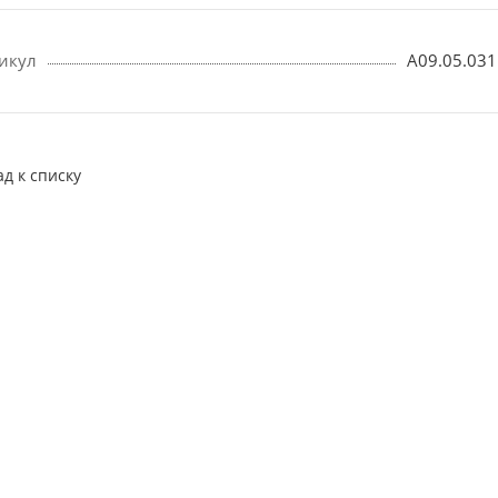
икул
A09.05.031
ад к списку