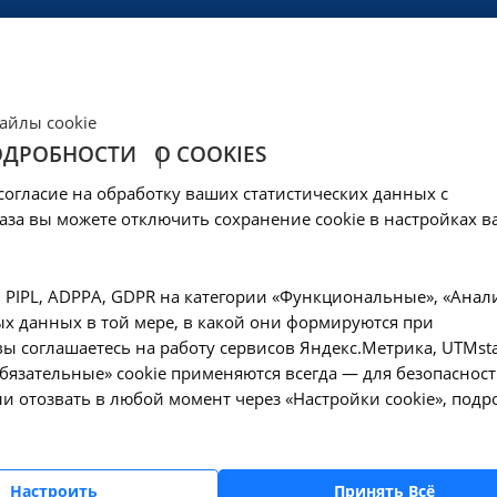
ЦЕНЫ
КЛИНИКА
ОБРАЗОВАНИЕ
СОЦОБЕСПЕЧЕНИ
айлы cookie
ОДРОБНОСТИ
О COOKIES
ня калия в крови -
согласие на обработку ваших статистических данных с
аза вы можете отключить сохранение cookie в настройках в
—
еские исследования
Исследование уровня калия в крови - A09.05.0
, PIPL, ADPPA, GDPR на категории «Функциональные», «Анал
х данных в той мере, в какой они формируются при
ы соглашаетесь на работу сервисов Яндекс.Метрика, UTMsta
«Обязательные» cookie применяются всегда — для безопасност
и отозвать в любой момент через «Настройки cookie», подр
Оформите заявку на сайте, мы свяжемся с вам
ближайшее время и ответим на все интересу
вопросы.
Настроить
Принять Всё