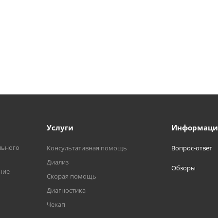
Услуги
Информаци
льного
Консультативная помощь
Вопрос-ответ
Диализ
Обзоры
ние
Скорая помощь
Диагностика
Чекап