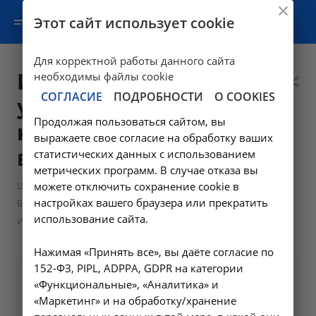
Этот сайт использует cookie
Для корректной работы данного сайта
Исследование
необходимы файлы cookie
СОГЛАСИЕ
ПОДРОБНОСТИ
О COOKIES
уровня натрия в
Продолжая пользоваться сайтом, вы
крови - A09.05.030
выражаете свое согласие на обработку ваших
в Ангарске
статистических данных с использованием
метрических программ. В случае отказа вы
—
—
Цены в Ангарске
можете отключить сохранение cookie в
Лабораторные исследования
настройках вашего браузера или прекратить
—
Биохимические исследования
использование сайта.
Исследование уровня натрия в крови - A09.05.030 в Ангарске
Нажимая «Принять все», вы даёте согласие по
152-ФЗ, PIPL, ADPPA, GDPR на категории
Оформите заявку на сайте,
290 ₽
«Функциональные», «Аналитика» и
мы свяжемся с вами в
«Маркетинг» и на обработку/хранение