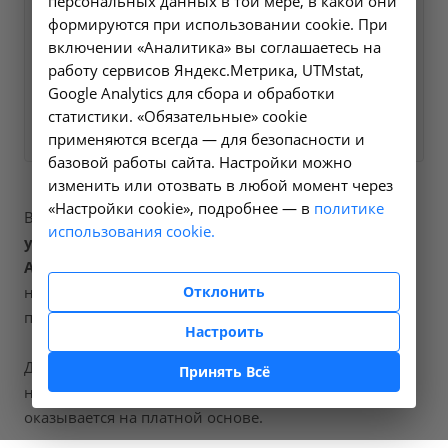
персональных данных в той мере, в какой они
ближайшее время и ответим
формируются при использовании cookie. При
на все интересующие
включении «Аналитика» вы соглашаетесь на
вопросы.
работу сервисов Яндекс.Метрика, UTMstat,
Google Analytics для сбора и обработки
Заказать услугу
статистики. «Обязательные» cookie
применяются всегда — для безопасности и
базовой работы сайта. Настройки можно
изменить или отозвать в любой момент через
«Настройки cookie», подробнее — в
политике
В наших клиниках мы проводим
исследование
использования cookie.
уровня натрия в крови
, код услуги (НМУ)
A09.05.030
. Для граждан России, у которых есть
Отклонить
направление, медицинская помощь оказывается по
полису ОМС бесплатно.
Настроить
Для иностранных граждан или при отсутствии
Принять Всё
направления по форме 057/у медицинская помощь
оказывается на платной основе.