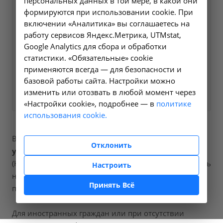
персональных данных в той мере, в какой они
Оформите заявку на сайте,
130 ₽
формируются при использовании cookie. При
мы свяжемся с вами в
включении «Аналитика» вы соглашаетесь на
ближайшее время и ответим
работу сервисов Яндекс.Метрика, UTMstat,
Google Analytics для сбора и обработки
на все интересующие
статистики. «Обязательные» cookie
вопросы.
применяются всегда — для безопасности и
базовой работы сайта. Настройки можно
Заказать услугу
изменить или отозвать в любой момент через
«Настройки cookie», подробнее — в
политике
использования cookie.
В наших клиниках мы проводим
исследование
Отклонить
уровня общего билирубина в крови
, код услуги
(НМУ)
A09.05.021
. Для граждан России, у которых есть
Настроить
направление, медицинская помощь оказывается по
Принять Всё
полису ОМС бесплатно.
Для иностранных граждан или при отсутствии