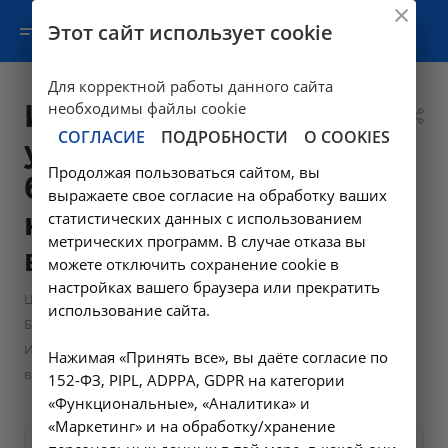
Этот сайт использует cookie
Для корректной работы данного сайта
Исследование
необходимы файлы cookie
СОГЛАСИЕ
ПОДРОБНОСТИ
О COOKIES
уровня общего
Продолжая пользоваться сайтом, вы
билирубина в
выражаете свое согласие на обработку ваших
крови - A09.05.021
статистических данных с использованием
метрических программ. В случае отказа вы
в Ангарске
можете отключить сохранение cookie в
настройках вашего браузера или прекратить
—
—
Цены в Ангарске
Лабораторные исследования
использование сайта.
—
Биохимические исследования
Исследование уровня общего билирубина в крови - A09.05.021
Нажимая «Принять все», вы даёте согласие по
в Ангарске
152-ФЗ, PIPL, ADPPA, GDPR на категории
«Функциональные», «Аналитика» и
«Маркетинг» и на обработку/хранение