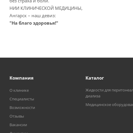
без страха и боли.
НИИ КЛИНИЧЕСКОЙ МЕДИЦИНЫ,
Ангарск – наш девиз:
"На благо здоровья!"
Компания
Каталог
Жидкости для перитонеа
О клинике
диализа
Специалисты
Медицинское оборудова
Возможности
Отзывы
Вакансии