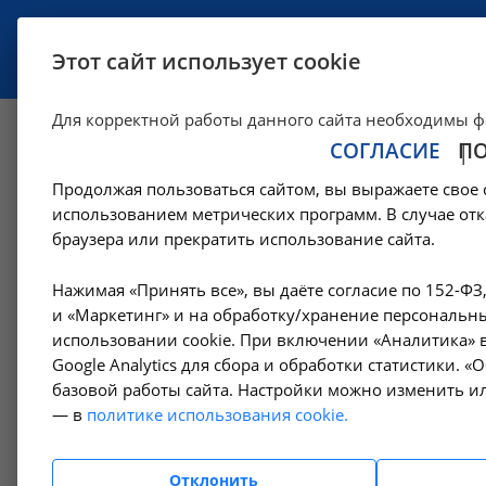
УСЛУГИ
СПЕЦИАЛИСТЫ
Этот сайт использует cookie
Для корректной работы данного сайта необходимы ф
СОГЛАСИЕ
П
Исследование ур
Продолжая пользоваться сайтом, вы выражаете свое 
крови - A09.05.00
использованием метрических программ. В случае отк
браузера или прекратить использование сайта.
—
—
Цены в Ангарске
Лабораторные исследования
Биохимич
Нажимая «Принять все», вы даёте согласие по 152-ФЗ
и «Маркетинг» и на обработку/хранение персональны
использовании cookie. При включении «Аналитика» в
Google Analytics для сбора и обработки статистики. 
Амбулаторно-
базовой работы сайта. Настройки можно изменить ил
поликлинические услуги
— в
политике использования cookie.
Гемодиализ
Отклонить