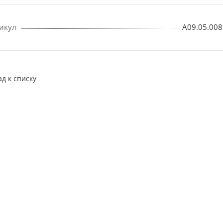
икул
A09.05.008
ад к списку