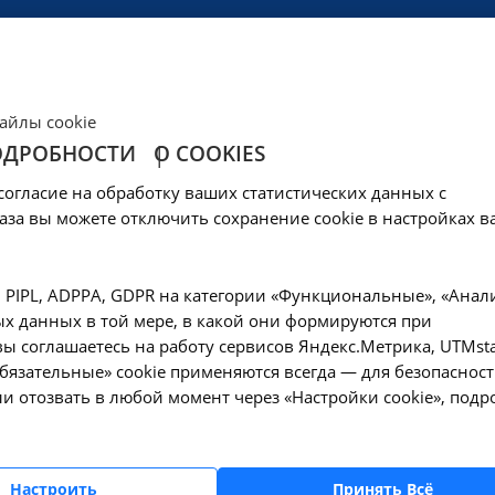
ЦЕНЫ
КЛИНИКА
ОБРАЗОВАНИЕ
СОЦОБЕСПЕЧЕНИ
айлы cookie
ОДРОБНОСТИ
О COOKIES
овня трансферрина
согласие на обработку ваших статистических данных с
8 в Ангарске
аза вы можете отключить сохранение cookie в настройках в
—
еские исследования
Исследование уровня трансферрина сыворотки
, PIPL, ADPPA, GDPR на категории «Функциональные», «Анал
х данных в той мере, в какой они формируются при
ы соглашаетесь на работу сервисов Яндекс.Метрика, UTMsta
«Обязательные» cookie применяются всегда — для безопасност
и отозвать в любой момент через «Настройки cookie», подр
Оформите заявку на сайте, мы свяжемся с вам
ближайшее время и ответим на все интересу
вопросы.
Настроить
Принять Всё