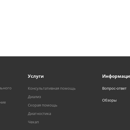
Услуги
Информаци
льного
Консультативная помощь
Вопрос-ответ
Диализ
Обзоры
ние
Скорая помощь
Диагностика
Чекап