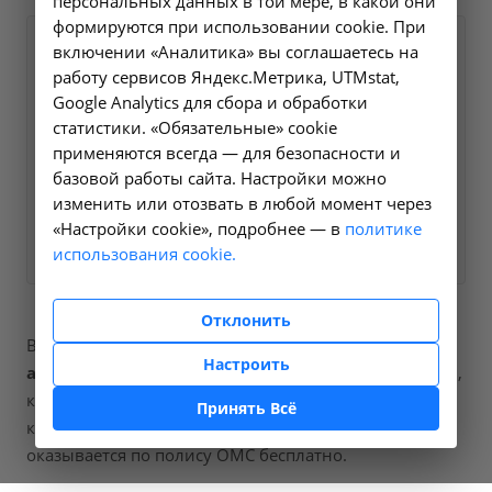
персональных данных в той мере, в какой они
формируются при использовании cookie. При
Оформите заявку на сайте,
включении «Аналитика» вы соглашаетесь на
265 ₽
работу сервисов Яндекс.Метрика, UTMstat,
мы свяжемся с вами в
Google Analytics для сбора и обработки
ближайшее время и ответим
статистики. «Обязательные» cookie
на все интересующие
применяются всегда — для безопасности и
вопросы.
базовой работы сайта. Настройки можно
изменить или отозвать в любой момент через
«Настройки cookie», подробнее — в
Заказать услугу
политике
использования cookie.
Отклонить
В наших клиниках мы проводим
определение
Настроить
активности аспартатаминотрансферазы в крови
,
код услуги (НМУ)
A09.05.041
. Для граждан России, у
Принять Всё
которых есть направление, медицинская помощь
оказывается по полису ОМС бесплатно.