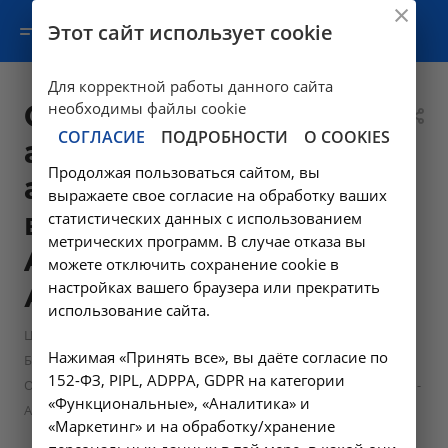
Этот сайт использует cookie
Для корректной работы данного сайта
Определение
необходимы файлы cookie
СОГЛАСИЕ
ПОДРОБНОСТИ
О COOKIES
активности
Продолжая пользоваться сайтом, вы
аспартатаминотрансфер
выражаете свое согласие на обработку ваших
в крови -
статистических данных с использованием
метрических программ. В случае отказа вы
A09.05.041 в
можете отключить сохранение cookie в
настройках вашего браузера или прекратить
Ангарске
использование сайта.
—
—
Цены в Ангарске
Лабораторные исследования
Нажимая «Принять все», вы даёте согласие по
—
Биохимические исследования
152-ФЗ, PIPL, ADPPA, GDPR на категории
Определение активности аспартатаминотрансферазы в крови -
«Функциональные», «Аналитика» и
A09.05.041 в Ангарске
«Маркетинг» и на обработку/хранение