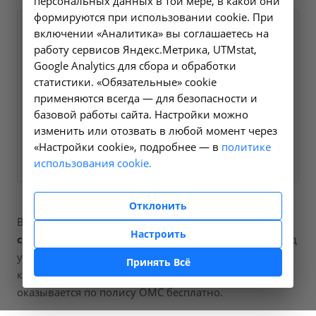
персональных данных в той мере, в какой они
формируются при использовании cookie. При
Оформите заявку на сайте,
включении «Аналитика» вы соглашаетесь на
180 ₽
работу сервисов Яндекс.Метрика, UTMstat,
мы свяжемся с вами в
Google Analytics для сбора и обработки
ближайшее время и ответим
статистики. «Обязательные» cookie
на все интересующие
применяются всегда — для безопасности и
вопросы.
базовой работы сайта. Настройки можно
изменить или отозвать в любой момент через
«Настройки cookie», подробнее — в
Заказать услугу
политике
использования cookie.
Отклонить
В наших клиниках мы проводим
определение
Настроить
содержания ревматоидного фактора в крови
, код
услуги (НМУ)
A12.06.019
. Для граждан России, у
Принять Всё
которых есть направление, медицинская помощь
оказывается по полису ОМС бесплатно.