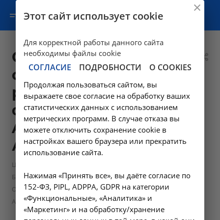
Этот сайт использует cookie
Для корректной работы данного сайта
Определение
необходимы файлы cookie
СОГЛАСИЕ
ПОДРОБНОСТИ
О COOKIES
содержания
Продолжая пользоваться сайтом, вы
ревматоидного
выражаете свое согласие на обработку ваших
фактора в крови -
статистических данных с использованием
метрических программ. В случае отказа вы
A12.06.019 в
можете отключить сохранение cookie в
настройках вашего браузера или прекратить
Ангарске
использование сайта.
—
—
Цены в Ангарске
Лабораторные исследования
Нажимая «Принять все», вы даёте согласие по
—
Биохимические исследования
152-ФЗ, PIPL, ADPPA, GDPR на категории
Определение содержания ревматоидного фактора в крови -
«Функциональные», «Аналитика» и
A12.06.019 в Ангарске
«Маркетинг» и на обработку/хранение