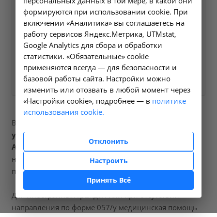
персональных данных в той мере, в какой они
мы свяжемся с вами в
формируются при использовании cookie. При
ближайшее время и ответим
включении «Аналитика» вы соглашаетесь на
на все интересующие
работу сервисов Яндекс.Метрика, UTMstat,
Google Analytics для сбора и обработки
вопросы.
статистики. «Обязательные» cookie
применяются всегда — для безопасности и
Заказать услугу
базовой работы сайта. Настройки можно
изменить или отозвать в любой момент через
«Настройки cookie», подробнее — в
политике
использования cookie.
В наших клиниках мы проводим
исследование
уровня c-пептида в крови
, код услуги (НМУ)
Отклонить
A09.05.205
. Для граждан России, у которых есть
направление, медицинская помощь оказывается по
Настроить
полису ОМС бесплатно.
Принять Всё
Для иностранных граждан или при отсутствии
направления по форме 057/у медицинская помощь