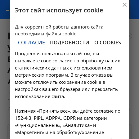
Этот сайт использует cookie
Для корректной работы данного сайта
Исследование
необходимы файлы cookie
СОГЛАСИЕ
ПОДРОБНОСТИ
О COOKIES
уровня C-пептида
Продолжая пользоваться сайтом, вы
в крови -
выражаете свое согласие на обработку ваших
A09.05.205 в
статистических данных с использованием
метрических программ. В случае отказа вы
Ангарске
можете отключить сохранение cookie в
настройках вашего браузера или прекратить
—
—
Цены в Ангарске
Лабораторные исследования
использование сайта.
—
Гематология и коагулология
Исследование уровня C-пептида в крови - A09.05.205 в Ангарске
Нажимая «Принять все», вы даёте согласие по
152-ФЗ, PIPL, ADPPA, GDPR на категории
«Функциональные», «Аналитика» и
«Маркетинг» и на обработку/хранение
Оформите заявку на сайте,
675 ₽