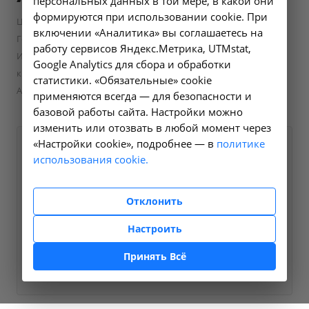
персональных данных в той мере, в какой они
формируются при использовании cookie. При
—
—
Цены в Ангарске
Лабораторные исследования
включении «Аналитика» вы соглашаетесь на
—
Гематология и коагулология
работу сервисов Яндекс.Метрика, UTMstat,
Исследование времени свертывания нестабилизированной
Google Analytics для сбора и обработки
крови или рекальцификации плазмы неактивированное -
статистики. «Обязательные» cookie
A12.05.014 в Ангарске
применяются всегда — для безопасности и
базовой работы сайта. Настройки можно
изменить или отозвать в любой момент через
«Настройки cookie», подробнее — в
политике
Оформите заявку на сайте,
150 ₽
использования cookie.
мы свяжемся с вами в
ближайшее время и ответим
Отклонить
на все интересующие
вопросы.
Настроить
Принять Всё
Заказать услугу