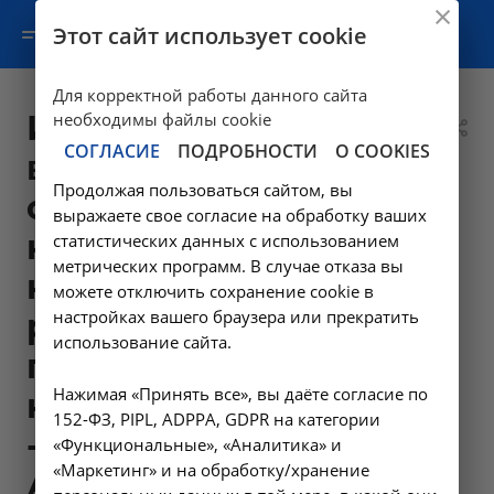
Этот сайт использует cookie
Для корректной работы данного сайта
Исследование
необходимы файлы cookie
СОГЛАСИЕ
ПОДРОБНОСТИ
О COOKIES
времени
Продолжая пользоваться сайтом, вы
свертывания
выражаете свое согласие на обработку ваших
нестабилизированной
статистических данных с использованием
метрических программ. В случае отказа вы
крови или
можете отключить сохранение cookie в
настройках вашего браузера или прекратить
рекальцификации
использование сайта.
плазмы
Нажимая «Принять все», вы даёте согласие по
неактивированное
152-ФЗ, PIPL, ADPPA, GDPR на категории
- A12.05.014 в
«Функциональные», «Аналитика» и
«Маркетинг» и на обработку/хранение
Ангарске