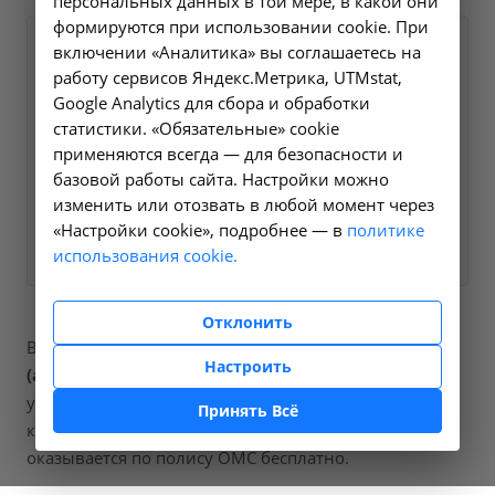
персональных данных в той мере, в какой они
формируются при использовании cookie. При
Оформите заявку на сайте,
включении «Аналитика» вы соглашаетесь на
555 ₽
работу сервисов Яндекс.Метрика, UTMstat,
мы свяжемся с вами в
Google Analytics для сбора и обработки
ближайшее время и ответим
статистики. «Обязательные» cookie
на все интересующие
применяются всегда — для безопасности и
вопросы.
базовой работы сайта. Настройки можно
изменить или отозвать в любой момент через
«Настройки cookie», подробнее — в
Заказать услугу
политике
использования cookie.
Отклонить
В наших клиниках мы проводим
anti-hcv-total
Настроить
(антитела к антигенам вируса гепатита c)
, код
услуги (НМУ)
A26.06.041.002
. Для граждан России, у
Принять Всё
которых есть направление, медицинская помощь
оказывается по полису ОМС бесплатно.