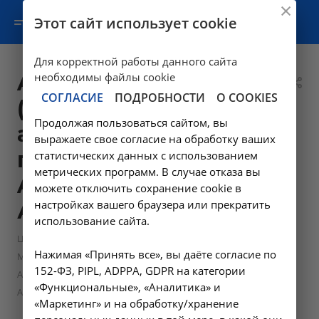
Этот сайт использует cookie
Для корректной работы данного сайта
Anti-HCV-total
необходимы файлы cookie
СОГЛАСИЕ
ПОДРОБНОСТИ
О COOKIES
(антитела к
Продолжая пользоваться сайтом, вы
антигенам вируса
выражаете свое согласие на обработку ваших
гепатита C) -
статистических данных с использованием
метрических программ. В случае отказа вы
A26.06.041.002 в
можете отключить сохранение cookie в
настройках вашего браузера или прекратить
Ангарске
использование сайта.
—
—
Цены в Ангарске
Лабораторные исследования
Нажимая «Принять все», вы даёте согласие по
—
Маркеры вирусов и сифилиса
152-ФЗ, PIPL, ADPPA, GDPR на категории
Anti-HCV-total (антитела к антигенам вируса гепатита C) -
«Функциональные», «Аналитика» и
A26.06.041.002 в Ангарске
«Маркетинг» и на обработку/хранение