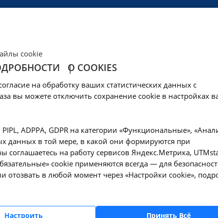
ЦЕНЫ
КЛИНИКА
ОБРАЗОВАНИЕ
СОЦОБЕСПЕЧЕНИ
айлы cookie
ОДРОБНОСТИ
О COOKIES
ител к бледной тр
согласие на обработку ваших статистических данных с
dum) в нетрепонемн
аза вы можете отключить сохранение cookie в настройках в
ственное и полукол
, PIPL, ADPPA, GDPR на категории «Функциональные», «Анал
х данных в той мере, в какой они формируются при
ыв - A26.06.082.001
ы соглашаетесь на работу сервисов Яндекс.Метрика, UTMsta
«Обязательные» cookie применяются всегда — для безопасност
и отозвать в любой момент через «Настройки cookie», подр
—
вирусов и сифилиса
 нетрепонемных тестах (RPR, РМП) (качественное и полуколичественное 
Настроить
Принять Всё