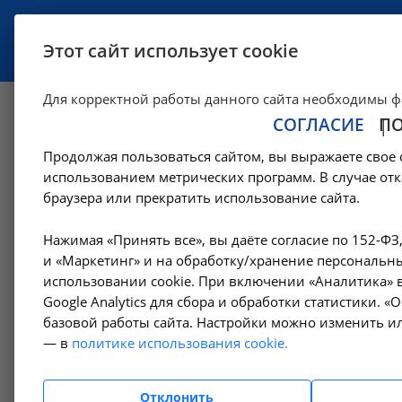
УСЛУГИ
СПЕЦИАЛИСТЫ
Этот сайт использует cookie
Для корректной работы данного сайта необходимы ф
СОГЛАСИЕ
П
Определение ант
Продолжая пользоваться сайтом, вы выражаете свое 
(Treponema palli
использованием метрических программ. В случае отк
браузера или прекратить использование сайта.
(RPR, РМП) (каче
Нажимая «Принять все», вы даёте согласие по 152-ФЗ
и «Маркетинг» и на обработку/хранение персональны
исследование) в с
использовании cookie. При включении «Аналитика» в
Google Analytics для сбора и обработки статистики. 
базовой работы сайта. Настройки можно изменить ил
—
—
Цены в Ангарске
Лабораторные исследования
Маркеры 
— в
политике использования cookie.
Определение антител к бледной трепонеме (Treponema pallidum) в
Отклонить