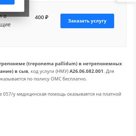
и в
400 ₽
Заказать услугу
ющие
трепонеме (treponema pallidum) в нетрепонемных
ание) в сыв
, код услуги (НМУ)
A26.06.082.001
. Для
оказывается по полису ОМС бесплатно.
е 057/у медицинская помощь оказывается на платной