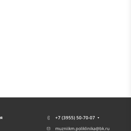
я
+7 (3955) 50-70-07
muzniikm.poliklinika@bk.ru