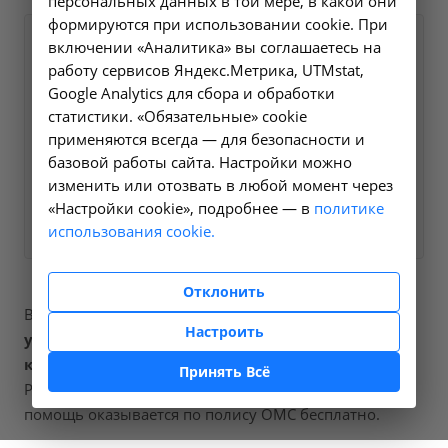
персональных данных в той мере, в какой они
формируются при использовании cookie. При
Оформите заявку на сайте,
включении «Аналитика» вы соглашаетесь на
700 ₽
работу сервисов Яндекс.Метрика, UTMstat,
мы свяжемся с вами в
Google Analytics для сбора и обработки
ближайшее время и ответим
статистики. «Обязательные» cookie
на все интересующие
применяются всегда — для безопасности и
вопросы.
базовой работы сайта. Настройки можно
изменить или отозвать в любой момент через
«Настройки cookie», подробнее — в
Заказать услугу
политике
использования cookie.
Отклонить
В наших клиниках мы проводим
исследование
Настроить
уровня антигена аденогенных раков ca 125 в
крови
, код услуги (НМУ)
A09.05.202
. Для граждан
Принять Всё
России, у которых есть направление, медицинская
помощь оказывается по полису ОМС бесплатно.