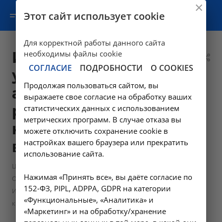
Этот сайт использует cookie
Для корректной работы данного сайта
Исследование
необходимы файлы cookie
СОГЛАСИЕ
ПОДРОБНОСТИ
О COOKIES
уровня антигена
Продолжая пользоваться сайтом, вы
аденогенных
выражаете свое согласие на обработку ваших
раков CA 125 в
статистических данных с использованием
метрических программ. В случае отказа вы
крови - A09.05.202
можете отключить сохранение cookie в
настройках вашего браузера или прекратить
в Ангарске
использование сайта.
—
—
Цены в Ангарске
Лабораторные исследования
Нажимая «Принять все», вы даёте согласие по
—
Онкомаркеры
152-ФЗ, PIPL, ADPPA, GDPR на категории
Исследование уровня антигена аденогенных раков CA 125 в
«Функциональные», «Аналитика» и
крови - A09.05.202 в Ангарске
«Маркетинг» и на обработку/хранение