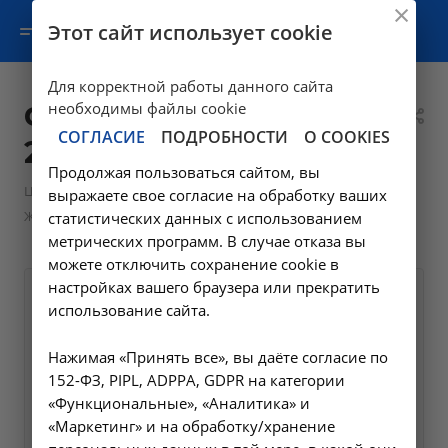
Этот сайт использует cookie
Для корректной работы данного сайта
Фемофлор скрин -
необходимы файлы cookie
СОГЛАСИЕ
ПОДРОБНОСТИ
О COOKIES
20.2 в Ангарске
Продолжая пользоваться сайтом, вы
—
—
Цены в Ангарске
Лабораторные исследования
выражаете свое согласие на обработку ваших
—
Женское здоровье
Фемофлор скрин - 20.2 в Ангарске
статистических данных с использованием
метрических программ. В случае отказа вы
можете отключить сохранение cookie в
настройках вашего браузера или прекратить
Оформите заявку на сайте,
2000 ₽
использование сайта.
мы свяжемся с вами в
ближайшее время и ответим
Нажимая «Принять все», вы даёте согласие по
152-ФЗ, PIPL, ADPPA, GDPR на категории
на все интересующие
«Функциональные», «Аналитика» и
вопросы.
«Маркетинг» и на обработку/хранение