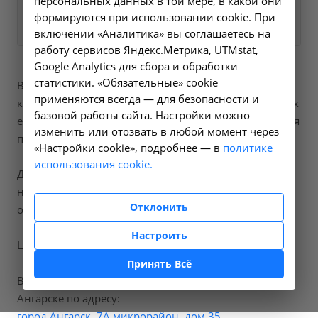
персональных данных в той мере, в какой они
Заказать услугу
формируются при использовании cookie. При
включении «Аналитика» вы соглашаетесь на
работу сервисов Яндекс.Метрика, UTMstat,
Google Analytics для сбора и обработки
статистики. «Обязательные» cookie
В наших клиниках мы проводим
фемофлор скрин
,
применяются всегда — для безопасности и
код услуги (НМУ)
20.2
. Для граждан России, у которых
базовой работы сайта. Настройки можно
есть направление, медицинская помощь оказывается
изменить или отозвать в любой момент через
по полису ОМС бесплатно.
«Настройки cookie», подробнее — в
политике
использования cookie.
Для иностранных граждан или при отсутствии
направления по форме 057/у медицинская помощь
Отклонить
оказывается на платной основе.
Настроить
Цена услуги
2000
рублей.
Принять Всё
Вы можете воспользоваться нашими услугами в
Ангарске по адресу:
город Ангарск, 7А микрорайон, дом 35
.