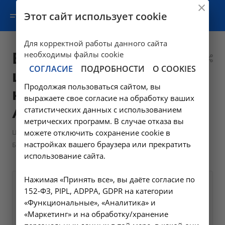
Этот сайт использует cookie
Для корректной работы данного сайта
Бужирование
необходимы файлы cookie
СОГЛАСИЕ
ПОДРОБНОСТИ
О COOKIES
цервикального
Продолжая пользоваться сайтом, вы
канала - 5.16 в
выражаете свое согласие на обработку ваших
Ангарске
статистических данных с использованием
метрических программ. В случае отказа вы
—
—
Цены в Ангарске
можете отключить сохранение cookie в
Манипуляции гинекологические
настройках вашего браузера или прекратить
Бужирование цервикального канала - 5.16 в Ангарске
использование сайта.
Нажимая «Принять все», вы даёте согласие по
Оформите заявку на сайте,
1100 ₽
152-ФЗ, PIPL, ADPPA, GDPR на категории
мы свяжемся с вами в
«Функциональные», «Аналитика» и
«Маркетинг» и на обработку/хранение
ближайшее время и ответим