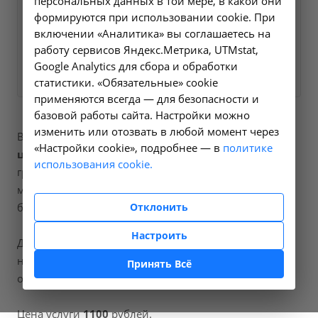
персональных данных в той мере, в какой они
на все интересующие
формируются при использовании cookie. При
вопросы.
включении «Аналитика» вы соглашаетесь на
работу сервисов Яндекс.Метрика, UTMstat,
Заказать услугу
Google Analytics для сбора и обработки
статистики. «Обязательные» cookie
применяются всегда — для безопасности и
базовой работы сайта. Настройки можно
изменить или отозвать в любой момент через
В наших клиниках мы проводим
бужирование
«Настройки cookie», подробнее — в
политике
цервикального канала
, код услуги (НМУ)
5.16
. Для
использования cookie.
граждан России, у которых есть направление,
медицинская помощь оказывается по полису ОМС
Отклонить
бесплатно.
Настроить
Для иностранных граждан или при отсутствии
направления по форме 057/у медицинская помощь
Принять Всё
оказывается на платной основе.
Цена услуги
1100
рублей.