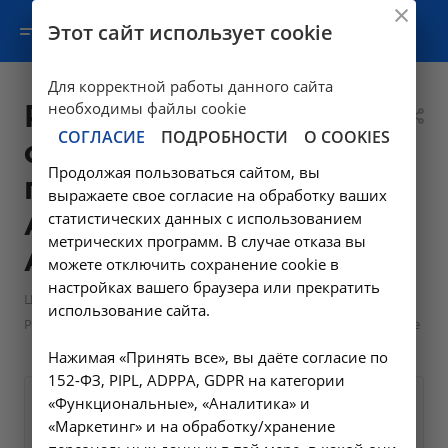
Этот сайт использует cookie
Для корректной работы данного сайта
Рассечение
необходимы файлы cookie
СОГЛАСИЕ
ПОДРОБНОСТИ
О COOKIES
синехий малых
Продолжая пользоваться сайтом, вы
половых губ -
выражаете свое согласие на обработку ваших
А16.20.066 в
статистических данных с использованием
метрических программ. В случае отказа вы
Ангарске
можете отключить сохранение cookie в
настройках вашего браузера или прекратить
—
—
Цены в Ангарске
Манипуляции гинекологические
использование сайта.
Рассечение синехий малых половых губ - А16.20.066 в Ангарске
Нажимая «Принять все», вы даёте согласие по
152-ФЗ, PIPL, ADPPA, GDPR на категории
«Функциональные», «Аналитика» и
Оформите заявку на сайте,
540 ₽
«Маркетинг» и на обработку/хранение
мы свяжемся с вами в