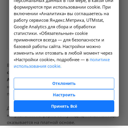
персональных данных в той мере, в какой они
ближайшее время и ответим
формируются при использовании cookie. При
на все интересующие
включении «Аналитика» вы соглашаетесь на
работу сервисов Яндекс.Метрика, UTMstat,
вопросы.
Google Analytics для сбора и обработки
статистики. «Обязательные» cookie
Заказать услугу
применяются всегда — для безопасности и
базовой работы сайта. Настройки можно
изменить или отозвать в любой момент через
«Настройки cookie», подробнее — в
политике
В наших клиниках мы проводим
рассечение
использования cookie.
синехий малых половых губ
, код услуги (НМУ)
А16.20.066
. Для граждан России, у которых есть
Отклонить
направление, медицинская помощь оказывается по
полису ОМС бесплатно.
Настроить
Принять Всё
Для иностранных граждан или при отсутствии
направления по форме 057/у медицинская помощь
оказывается на платной основе.