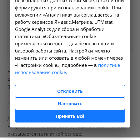
персональных данных в той мере, в какой они
ближайшее время и ответим
формируются при использовании cookie. При
на все интересующие
включении «Аналитика» вы соглашаетесь на
работу сервисов Яндекс.Метрика, UTMstat,
вопросы.
Google Analytics для сбора и обработки
статистики. «Обязательные» cookie
Заказать услугу
применяются всегда — для безопасности и
базовой работы сайта. Настройки можно
изменить или отозвать в любой момент через
«Настройки cookie», подробнее — в
политике
В наших клиниках мы проводим
разделение
использования cookie.
синехий радиоволновым методом
, код услуги
(НМУ)
5.9
. Для граждан России, у которых есть
Отклонить
направление, медицинская помощь оказывается по
полису ОМС бесплатно.
Настроить
Принять Всё
Для иностранных граждан или при отсутствии
направления по форме 057/у медицинская помощь
оказывается на платной основе.