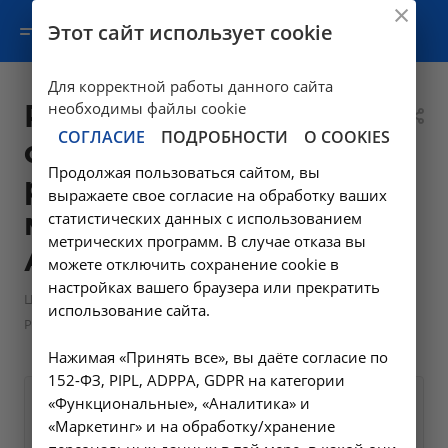
Этот сайт использует cookie
Для корректной работы данного сайта
Разделение
необходимы файлы cookie
СОГЛАСИЕ
ПОДРОБНОСТИ
О COOKIES
синехий
Продолжая пользоваться сайтом, вы
радиоволновым
выражаете свое согласие на обработку ваших
методом - 5.9 в
статистических данных с использованием
метрических программ. В случае отказа вы
Ангарске
можете отключить сохранение cookie в
настройках вашего браузера или прекратить
—
—
Цены в Ангарске
Манипуляции гинекологические
использование сайта.
Разделение синехий радиоволновым методом - 5.9 в Ангарске
Нажимая «Принять все», вы даёте согласие по
152-ФЗ, PIPL, ADPPA, GDPR на категории
«Функциональные», «Аналитика» и
Оформите заявку на сайте,
2600 ₽
«Маркетинг» и на обработку/хранение
мы свяжемся с вами в