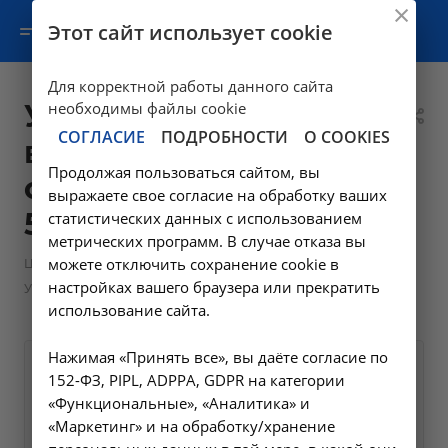
Этот сайт использует cookie
Для корректной работы данного сайта
Удаление
необходимы файлы cookie
СОГЛАСИЕ
ПОДРОБНОСТИ
О COOKIES
внутриматочной
Продолжая пользоваться сайтом, вы
спирали Мирена -
выражаете свое согласие на обработку ваших
5.4 в Ангарске
статистических данных с использованием
метрических программ. В случае отказа вы
—
—
Цены в Ангарске
можете отключить сохранение cookie в
Манипуляции гинекологические
настройках вашего браузера или прекратить
Удаление внутриматочной спирали Мирена - 5.4 в Ангарске
использование сайта.
Нажимая «Принять все», вы даёте согласие по
Оформите заявку на сайте,
2000 ₽
152-ФЗ, PIPL, ADPPA, GDPR на категории
мы свяжемся с вами в
«Функциональные», «Аналитика» и
«Маркетинг» и на обработку/хранение
ближайшее время и ответим