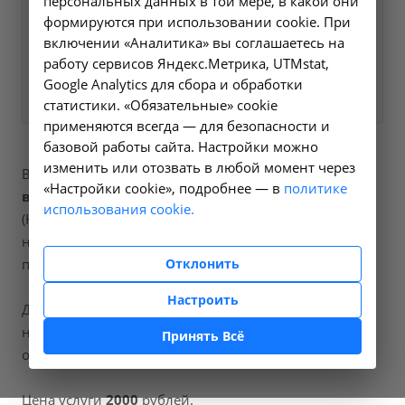
персональных данных в той мере, в какой они
на все интересующие
формируются при использовании cookie. При
вопросы.
включении «Аналитика» вы соглашаетесь на
работу сервисов Яндекс.Метрика, UTMstat,
Заказать услугу
Google Analytics для сбора и обработки
статистики. «Обязательные» cookie
применяются всегда — для безопасности и
базовой работы сайта. Настройки можно
изменить или отозвать в любой момент через
В наших клиниках мы проводим
удаление
«Настройки cookie», подробнее — в
политике
внутриматочной спирали мирена
, код услуги
использования cookie.
(НМУ)
5.4
. Для граждан России, у которых есть
направление, медицинская помощь оказывается по
Отклонить
полису ОМС бесплатно.
Настроить
Для иностранных граждан или при отсутствии
направления по форме 057/у медицинская помощь
Принять Всё
оказывается на платной основе.
Цена услуги
2000
рублей.