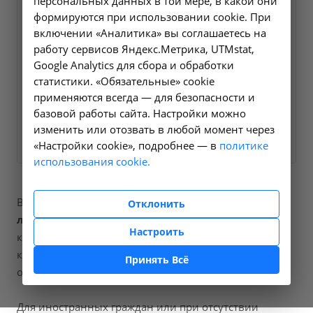
персональных данных в той мере, в какой они
Оформите заявку на сайте,
формируются при использовании cookie. При
320 ₽
включении «Аналитика» вы соглашаетесь на
мы свяжемся с вами в
работу сервисов Яндекс.Метрика, UTMstat,
ближайшее время и ответим
Google Analytics для сбора и обработки
на все интересующие
статистики. «Обязательные» cookie
вопросы.
применяются всегда — для безопасности и
базовой работы сайта. Настройки можно
Заказать услугу
изменить или отозвать в любой момент через
«Настройки cookie», подробнее — в
политике
использования cookie.
В наших клиниках мы проводим
введение
Отклонить
лекарственных препаратов интравагинально
,
Настроить
код услуги (НМУ)
А11.20.024
. Для граждан России, у
которых есть направление, медицинская помощь
Принять Всё
оказывается по полису ОМС бесплатно.
Для иностранных граждан или при отсутствии