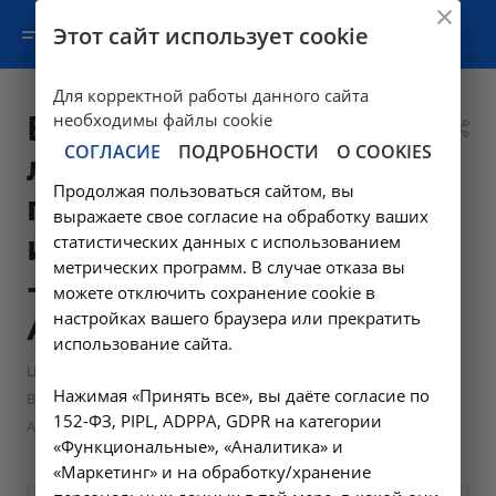
Этот сайт использует cookie
Для корректной работы данного сайта
Введение
необходимы файлы cookie
СОГЛАСИЕ
ПОДРОБНОСТИ
О COOKIES
лекарственных
Продолжая пользоваться сайтом, вы
препаратов
выражаете свое согласие на обработку ваших
интравагинально
статистических данных с использованием
метрических программ. В случае отказа вы
- А11.20.024 в
можете отключить сохранение cookie в
настройках вашего браузера или прекратить
Ангарске
использование сайта.
—
—
Цены в Ангарске
Манипуляции гинекологические
Нажимая «Принять все», вы даёте согласие по
Введение лекарственных препаратов интравагинально -
152-ФЗ, PIPL, ADPPA, GDPR на категории
А11.20.024 в Ангарске
«Функциональные», «Аналитика» и
«Маркетинг» и на обработку/хранение