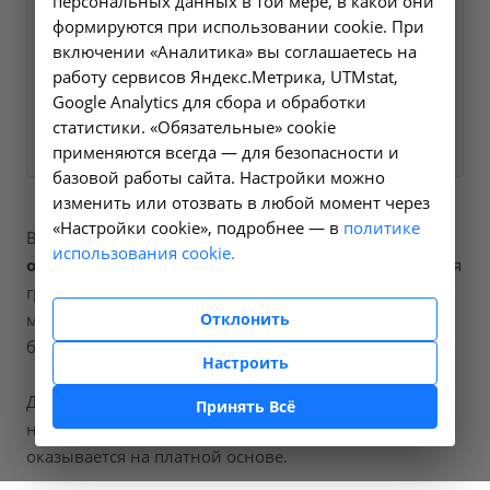
персональных данных в той мере, в какой они
ближайшее время и ответим
формируются при использовании cookie. При
на все интересующие
включении «Аналитика» вы соглашаетесь на
вопросы.
работу сервисов Яндекс.Метрика, UTMstat,
Google Analytics для сбора и обработки
Заказать услугу
статистики. «Обязательные» cookie
применяются всегда — для безопасности и
базовой работы сайта. Настройки можно
изменить или отозвать в любой момент через
«Настройки cookie», подробнее — в
политике
В наших клиниках мы проводим
рентгенография
использования cookie.
основания черепа
, код услуги (НМУ)
A06.03.003
. Для
граждан России, у которых есть направление,
Отклонить
медицинская помощь оказывается по полису ОМС
бесплатно.
Настроить
Для иностранных граждан или при отсутствии
Принять Всё
направления по форме 057/у медицинская помощь
оказывается на платной основе.