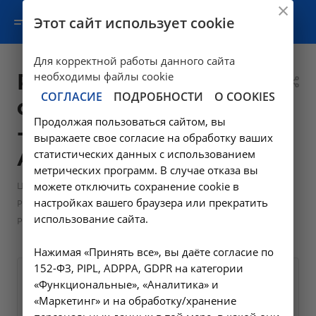
Этот сайт использует cookie
Для корректной работы данного сайта
Рентгенография
необходимы файлы cookie
СОГЛАСИЕ
ПОДРОБНОСТИ
О COOKIES
основания черепа
Продолжая пользоваться сайтом, вы
- A06.03.003 в
выражаете свое согласие на обработку ваших
Ангарске
статистических данных с использованием
метрических программ. В случае отказа вы
—
Цены в Ангарске
можете отключить сохранение cookie в
настройках вашего браузера или прекратить
—
Рентгенологические исследования в Ангарске
использование сайта.
Рентгенография основания черепа - A06.03.003 в Ангарске
Нажимая «Принять все», вы даёте согласие по
152-ФЗ, PIPL, ADPPA, GDPR на категории
Оформите заявку на сайте,
950 ₽
«Функциональные», «Аналитика» и
мы свяжемся с вами в
«Маркетинг» и на обработку/хранение