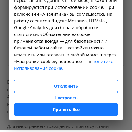
персональных данных в той мере, в какой они
Оформите заявку на сайте,
950 ₽
формируются при использовании cookie. При
мы свяжемся с вами в
включении «Аналитика» вы соглашаетесь на
ближайшее время и ответим
работу сервисов Яндекс.Метрика, UTMstat,
Google Analytics для сбора и обработки
на все интересующие
статистики. «Обязательные» cookie
вопросы.
применяются всегда — для безопасности и
базовой работы сайта. Настройки можно
Заказать услугу
изменить или отозвать в любой момент через
«Настройки cookie», подробнее — в
политике
использования cookie.
В наших клиниках мы проводим
рентгенография
Отклонить
придаточных пазух носа
, код услуги (НМУ)
A06.08.003
. Для граждан России, у которых есть
Настроить
направление, медицинская помощь оказывается по
Принять Всё
полису ОМС бесплатно.
Для иностранных граждан или при отсутствии