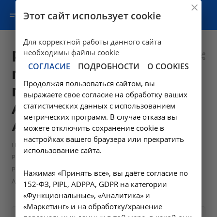
Этот сайт использует cookie
Для корректной работы данного сайта
Рентгенография
необходимы файлы cookie
СОГЛАСИЕ
ПОДРОБНОСТИ
О COOKIES
придаточных
Продолжая пользоваться сайтом, вы
пазух носа -
выражаете свое согласие на обработку ваших
A06.08.003 в
статистических данных с использованием
метрических программ. В случае отказа вы
Ангарске
можете отключить сохранение cookie в
настройках вашего браузера или прекратить
—
Цены в Ангарске
использование сайта.
—
Рентгенологические исследования в Ангарске
Рентгенография придаточных пазух носа - A06.08.003 в
Нажимая «Принять все», вы даёте согласие по
Ангарске
152-ФЗ, PIPL, ADPPA, GDPR на категории
«Функциональные», «Аналитика» и
«Маркетинг» и на обработку/хранение