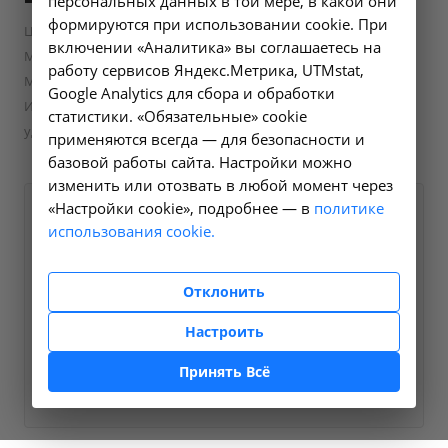
персональных данных в той мере, в какой они
формируются при использовании cookie. При
—
—
Цены в Ангарске
Скорая медицинская помощь
включении «Аналитика» вы соглашаетесь на
—
Медицинская эвакуация
работу сервисов Яндекс.Метрика, UTMstat,
Медицинская эвакуация пациента за пределами города
Google Analytics для сбора и обработки
Иркутска (свыше 10 км от границы города Иркутска-3 типа
статистики. «Обязательные» cookie
удаленности) * - 23.17 в Ангарске
применяются всегда — для безопасности и
базовой работы сайта. Настройки можно
изменить или отозвать в любой момент через
«Настройки cookie», подробнее — в
политике
Оформите заявку на сайте,
5200 ₽
использования cookie.
мы свяжемся с вами в
ближайшее время и ответим
Отклонить
на все интересующие
вопросы.
Настроить
Принять Всё
Заказать услугу