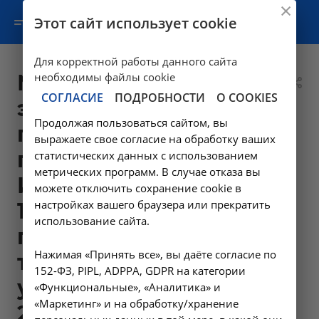
Этот сайт использует cookie
Для корректной работы данного сайта
Медицинская
необходимы файлы cookie
СОГЛАСИЕ
ПОДРОБНОСТИ
О COOKIES
эвакуация
Продолжая пользоваться сайтом, вы
пациента за
выражаете свое согласие на обработку ваших
пределами города
статистических данных с использованием
метрических программ. В случае отказа вы
Иркутска (свыше
можете отключить сохранение cookie в
настройках вашего браузера или прекратить
10 км от границы
использование сайта.
города Иркутска-3
Нажимая «Принять все», вы даёте согласие по
типа
152-ФЗ, PIPL, ADPPA, GDPR на категории
удаленности) * -
«Функциональные», «Аналитика» и
«Маркетинг» и на обработку/хранение
23.17 в Ангарске