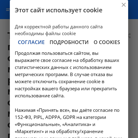
Этот сайт использует cookie
Для корректной работы данного сайта
Транспортировка
необходимы файлы cookie
СОГЛАСИЕ
ПОДРОБНОСТИ
О COOKIES
пациента в
Продолжая пользоваться сайтом, вы
сопровождении
выражаете свое согласие на обработку ваших
медицинского
статистических данных с использованием
метрических программ. В случае отказа вы
работника в
можете отключить сохранение cookie в
настройках вашего браузера или прекратить
медицинскую
использование сайта.
организацию/из
Нажимая «Принять все», вы даёте согласие по
медицинской
152-ФЗ, PIPL, ADPPA, GDPR на категории
организации (с
«Функциональные», «Аналитика» и
«Маркетинг» и на обработку/хранение
подъемом и