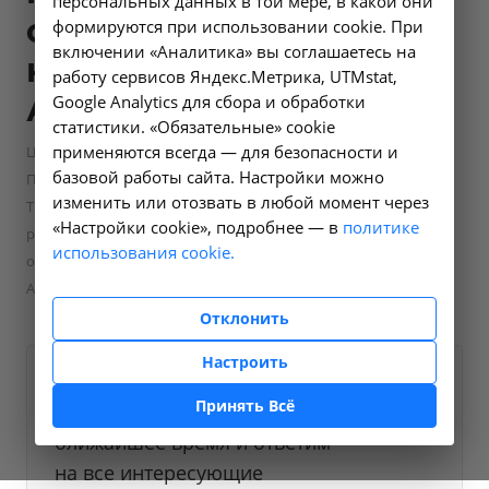
персональных данных в той мере, в какой они
спуском пациента
формируются при использовании cookie. При
включении «Аналитика» вы соглашаетесь на
на - 23.27 в
работу сервисов Яндекс.Метрика, UTMstat,
Ангарске
Google Analytics для сбора и обработки
статистики. «Обязательные» cookie
применяются всегда — для безопасности и
—
—
Цены в Ангарске
Скорая медицинская помощь
базовой работы сайта. Настройки можно
—
Прочие медицинские услуги
изменить или отозвать в любой момент через
Транспортировка пациента в сопровождении медицинского
«Настройки cookie», подробнее — в
политике
работника в медицинскую организацию/из медицинской
использования cookie.
организации (с подъемом и спуском пациента на - 23.27 в
Ангарске
Отклонить
Настроить
Оформите заявку на сайте,
3000 ₽
Принять Всё
мы свяжемся с вами в
ближайшее время и ответим
на все интересующие