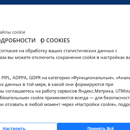
ЦЕНЫ
КЛИНИКА
ОБРАЗОВАНИЕ
СОЦОБЕСПЕЧЕНИ
айлы cookie
ОДРОБНОСТИ
О COOKIES
 пациента в сопро
согласие на обработку ваших статистических данных с
ботника в медицин
аза вы можете отключить сохранение cookie в настройках в
медицинской органи
, PIPL, ADPPA, GDPR на категории «Функциональные», «Анал
х данных в той мере, в какой они формируются при
м пациента на - 23
ы соглашаетесь на работу сервисов Яндекс.Метрика, UTMsta
«Обязательные» cookie применяются всегда — для безопасност
и отозвать в любой момент через «Настройки cookie», подр
—
медицинские услуги
Настроить
Принять Всё