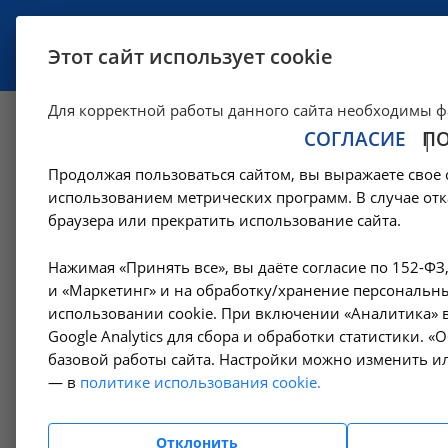
УСЛУГИ
СПЕЦИАЛИСТЫ
Этот сайт использует cookie
Для корректной работы данного сайта необходимы ф
СОГЛАСИЕ
П
Транспортировка
Продолжая пользоваться сайтом, вы выражаете свое 
медицинского ра
использованием метрических программ. В случае отк
браузера или прекратить использование сайта.
организацию/из 
Нажимая «Принять все», вы даёте согласие по 152-ФЗ
и «Маркетинг» и на обработку/хранение персональны
подъемом и спуско
использовании cookie. При включении «Аналитика» в
Google Analytics для сбора и обработки статистики. 
базовой работы сайта. Настройки можно изменить ил
Ангарске
— в
политике использования cookie.
—
—
Цены в Ангарске
Скорая медицинская помощь
Прочие 
Отклонить