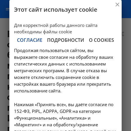
Этот сайт использует cookie
Для корректной работы данного сайта
Вызов и осмотр
необходимы файлы cookie
СОГЛАСИЕ
ПОДРОБНОСТИ
О COOKIES
общепрофильной
Продолжая пользоваться сайтом, вы
бригады скорой
выражаете свое согласие на обработку ваших
медицинской
статистических данных с использованием
метрических программ. В случае отказа вы
помощи в
можете отключить сохранение cookie в
настройках вашего браузера или прекратить
неотложной
использование сайта.
форме (в
Нажимая «Принять все», вы даёте согласие по
пределах г.
152-ФЗ, PIPL, ADPPA, GDPR на категории
Иркутска и за
«Функциональные», «Аналитика» и
«Маркетинг» и на обработку/хранение
пределами до 10