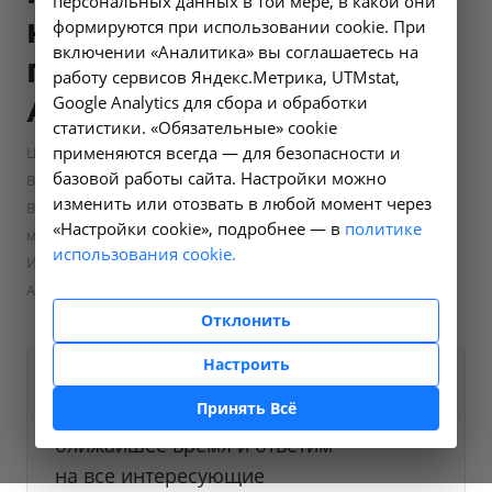
персональных данных в той мере, в какой они
км от границы
формируются при использовании cookie. При
включении «Аналитика» вы соглашаетесь на
города) - 23.1 в
работу сервисов Яндекс.Метрика, UTMstat,
Ангарске
Google Analytics для сбора и обработки
статистики. «Обязательные» cookie
применяются всегда — для безопасности и
—
—
Цены в Ангарске
Скорая медицинская помощь
базовой работы сайта. Настройки можно
—
Вызов бригады СМП
изменить или отозвать в любой момент через
Вызов и осмотр общепрофильной бригады скорой
«Настройки cookie», подробнее — в
политике
медицинской помощи в неотложной форме (в пределах г.
использования cookie.
Иркутска и за пределами до 10 км от границы города) - 23.1 в
Ангарске
Отклонить
Настроить
Оформите заявку на сайте,
4500 ₽
Принять Всё
мы свяжемся с вами в
ближайшее время и ответим
на все интересующие