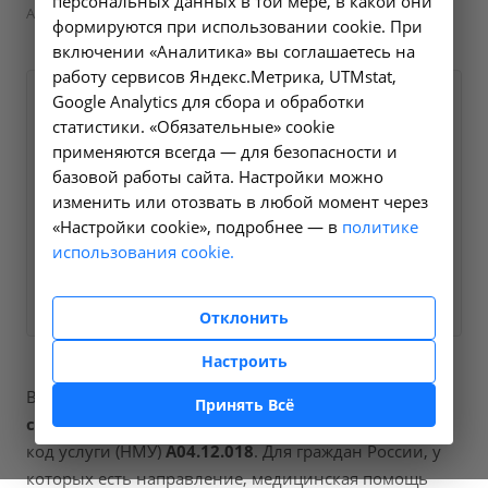
персональных данных в той мере, в какой они
A04.12.018 в Ангарске
формируются при использовании cookie. При
включении «Аналитика» вы соглашаетесь на
работу сервисов Яндекс.Метрика, UTMstat,
Google Analytics для сбора и обработки
Оформите заявку на сайте,
1700 ₽
статистики. «Обязательные» cookie
мы свяжемся с вами в
применяются всегда — для безопасности и
ближайшее время и ответим
базовой работы сайта. Настройки можно
на все интересующие
изменить или отозвать в любой момент через
вопросы.
«Настройки cookie», подробнее — в
политике
использования cookie.
Заказать услугу
Отклонить
Настроить
В наших клиниках мы проводим
дуплексное
Принять Всё
сканирование транскраниальное артерий и вен
,
код услуги (НМУ)
A04.12.018
. Для граждан России, у
которых есть направление, медицинская помощь