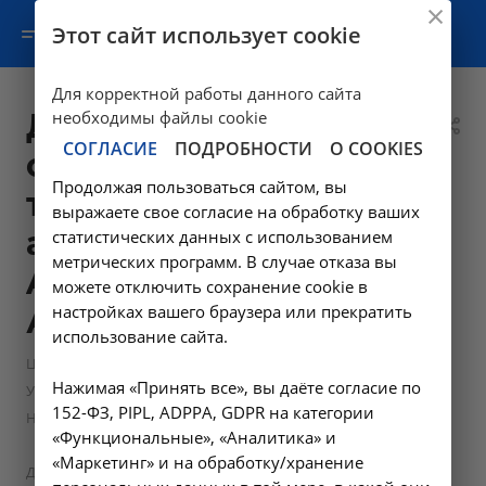
Этот сайт использует cookie
Для корректной работы данного сайта
Дуплексное
необходимы файлы cookie
СОГЛАСИЕ
ПОДРОБНОСТИ
О COOKIES
сканирование
Продолжая пользоваться сайтом, вы
транскраниальное
выражаете свое согласие на обработку ваших
артерий и вен -
статистических данных с использованием
метрических программ. В случае отказа вы
A04.12.018 в
можете отключить сохранение cookie в
настройках вашего браузера или прекратить
Ангарске
использование сайта.
—
Цены в Ангарске
Нажимая «Принять все», вы даёте согласие по
Ультразвуковые диагностические исследования в Ангарске,
152-ФЗ, PIPL, ADPPA, GDPR на категории
НИИКМ
«Функциональные», «Аналитика» и
—
«Маркетинг» и на обработку/хранение
Дуплексное сканирование транскраниальное артерий и вен -