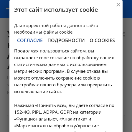
Этот сайт использует cookie
Для корректной работы данного сайта
УЗИ почек и
необходимы файлы cookie
СОГЛАСИЕ
ПОДРОБНОСТИ
О COOKIES
надпочечников -
Продолжая пользоваться сайтом, вы
A04.28.001 в
выражаете свое согласие на обработку ваших
Ангарске
статистических данных с использованием
метрических программ. В случае отказа вы
—
Цены в Ангарске
можете отключить сохранение cookie в
настройках вашего браузера или прекратить
Ультразвуковые диагностические исследования в Ангарске,
использование сайта.
НИИКМ
—
УЗИ почек и надпочечников - A04.28.001 в Ангарске
Нажимая «Принять все», вы даёте согласие по
152-ФЗ, PIPL, ADPPA, GDPR на категории
«Функциональные», «Аналитика» и
Оформите заявку на сайте,
«Маркетинг» и на обработку/хранение
1200 ₽