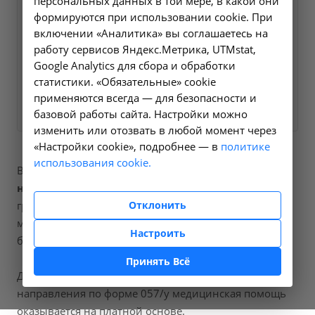
персональных данных в той мере, в какой они
мы свяжемся с вами в
формируются при использовании cookie. При
ближайшее время и ответим
включении «Аналитика» вы соглашаетесь на
на все интересующие
работу сервисов Яндекс.Метрика, UTMstat,
вопросы.
Google Analytics для сбора и обработки
статистики. «Обязательные» cookie
Заказать услугу
применяются всегда — для безопасности и
базовой работы сайта. Настройки можно
изменить или отозвать в любой момент через
«Настройки cookie», подробнее — в
политике
использования cookie.
В наших клиниках мы проводим
узи почек и
надпочечников
, код услуги (НМУ)
A04.28.001
. Для
Отклонить
граждан России, у которых есть направление,
медицинская помощь оказывается по полису ОМС
Настроить
бесплатно.
Принять Всё
Для иностранных граждан или при отсутствии
направления по форме 057/у медицинская помощь
оказывается на платной основе.