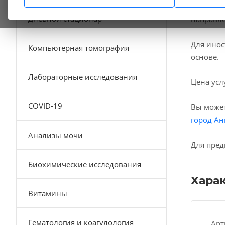
В наших
Дневной стационар
направле
Для инос
Компьютерная томография
основе.
Лабораторные исследования
Цена усл
COVID-19
Вы может
город Ан
Анализы мочи
Для пред
Биохимические исследования
Хара
Витамины
Гематология и коагулология
Арт