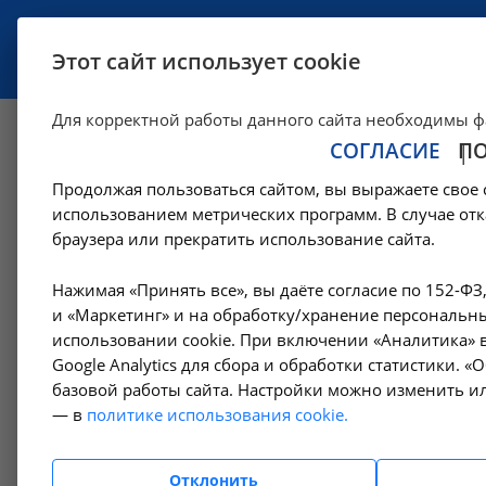
УСЛУГИ
СПЕЦИАЛИСТЫ
Этот сайт использует cookie
Для корректной работы данного сайта необходимы ф
СОГЛАСИЕ
П
УЗИ сустава - A04
Продолжая пользоваться сайтом, вы выражаете свое 
использованием метрических программ. В случае отк
—
Цены в Ангарске
Ультразвуковые диагностические исследов
браузера или прекратить использование сайта.
Нажимая «Принять все», вы даёте согласие по 152-ФЗ
Амбулаторно-
и «Маркетинг» и на обработку/хранение персональны
поликлинические услуги
использовании cookie. При включении «Аналитика» в
Google Analytics для сбора и обработки статистики. 
базовой работы сайта. Настройки можно изменить ил
Гемодиализ
— в
политике использования cookie.
Денситометрия
Отклонить