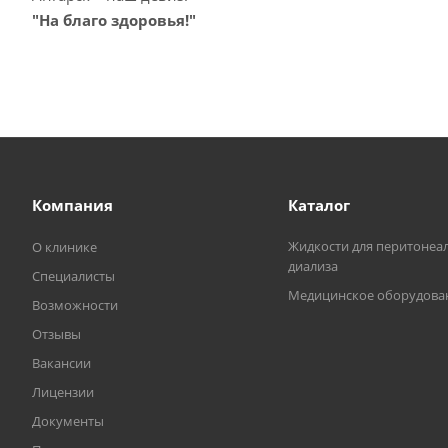
"На благо здоровья!"
Компания
Каталог
Жидкости для перитонеа
О клинике
диализа
Специалисты
Медицинское оборудова
Возможности
Отзывы
Вакансии
Лицензии
Документы