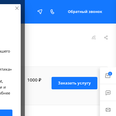
Обратный звонок
Е
ашего
итика»
0
и в
1000 ₽
t,
Заказать услугу
ющие
и и
обнее