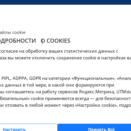
ЦЕНЫ
КЛИНИКА
ОБРАЗОВАНИЕ
СОЦОБЕСПЕЧЕНИ
айлы cookie
ОДРОБНОСТИ
О COOKIES
.04.001 в Ангарске
согласие на обработку ваших статистических данных с
аза вы можете отключить сохранение cookie в настройках в
—
ания в Ангарске, НИИКМ
УЗИ сустава - A04.04.001 в Ангарске
, PIPL, ADPPA, GDPR на категории «Функциональные», «Анал
х данных в той мере, в какой они формируются при
Оформите заявку на сайте, мы свяжемся с вам
ы соглашаетесь на работу сервисов Яндекс.Метрика, UTMsta
ближайшее время и ответим на все интересу
«Обязательные» cookie применяются всегда — для безопасност
вопросы.
и отозвать в любой момент через «Настройки cookie», подр
Настроить
Принять Всё