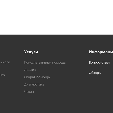
Услуги
Информаци
льного
Консультативная помощь
Вопрос-ответ
Диализ
Обзоры
ние
Скорая помощь
Диагностика
Чекап