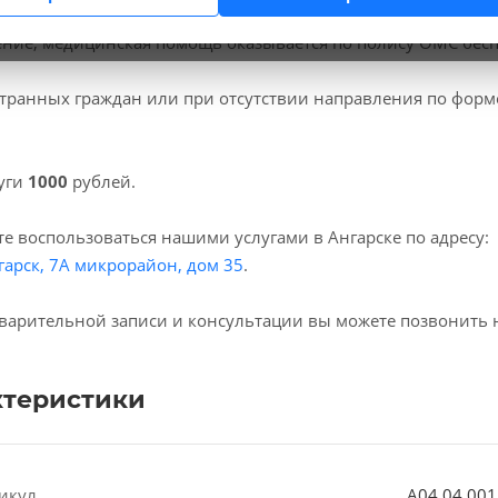
 клиниках мы проводим
узи сустава
, код услуги (НМУ)
A04.
ние, медицинская помощь оказывается по полису ОМС бесп
транных граждан или при отсутствии направления по форм
уги
1000
рублей.
е воспользоваться нашими услугами в Ангарске по адресу:
гарск, 7А микрорайон, дом 35
.
варительной записи и консультации вы можете позвонить 
ктеристики
икул
A04.04.001