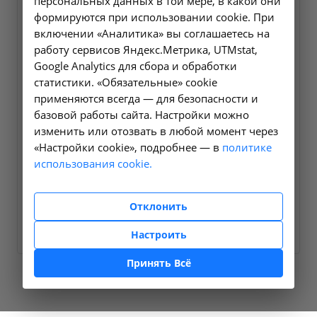
персональных данных в той мере, в какой они
формируются при использовании cookie. При
включении «Аналитика» вы соглашаетесь на
работу сервисов Яндекс.Метрика, UTMstat,
Google Analytics для сбора и обработки
статистики. «Обязательные» cookie
применяются всегда — для безопасности и
базовой работы сайта. Настройки можно
изменить или отозвать в любой момент через
«Настройки cookie», подробнее — в
политике
использования cookie.
Диализные растворы
Диализный раствор Fresenius
Отклонить
Подробнее
Настроить
Принять Всё