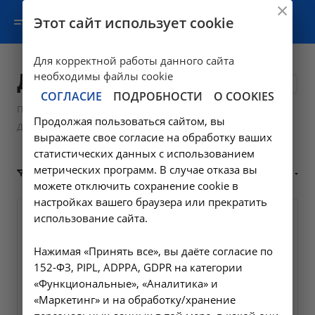
Этот сайт использует cookie
Для корректной работы данного сайта
Диализные растворы
необходимы файлы cookie
1
СОГЛАСИЕ
ПОДРОБНОСТИ
О COOKIES
—
—
Продукция
Жидкости для перитонеального диализа
Продолжая пользоваться сайтом, вы
Диализные растворы
выражаете свое согласие на обработку ваших
статистических данных с использованием
метрических программ. В случае отказа вы
По популярности (убывание)
ФИЛЬТР
можете отключить сохранение cookie в
настройках вашего браузера или прекратить
использование сайта.
Нажимая «Принять все», вы даёте согласие по
152-ФЗ, PIPL, ADPPA, GDPR на категории
«Функциональные», «Аналитика» и
«Маркетинг» и на обработку/хранение