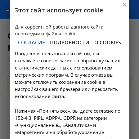
Этот сайт использует cookie
Для корректной работы данного сайта
Скорая медицинская
необходимы файлы cookie
СОГЛАСИЕ
ПОДРОБНОСТИ
О COOKIES
помощь
Продолжая пользоваться сайтом, вы
—
—
О клинике
Сотрудники
Скорая медицинская помощь
выражаете свое согласие на обработку ваших
статистических данных с использованием
метрических программ. В случае отказа вы
можете отключить сохранение cookie в
Нет сотрудников
настройках вашего браузера или прекратить
использование сайта.
Нажимая «Принять все», вы даёте согласие по
152-ФЗ, PIPL, ADPPA, GDPR на категории
«Функциональные», «Аналитика» и
«Маркетинг» и на обработку/хранение