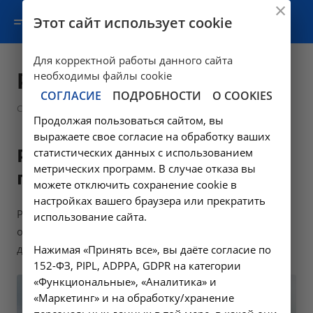
Этот сайт использует cookie
Для корректной работы данного сайта
Руководство
необходимы файлы cookie
СОГЛАСИЕ
ПОДРОБНОСТИ
О COOKIES
—
Соцобеспечение
Руководство
Продолжая пользоваться сайтом, вы
выражаете свое согласие на обработку ваших
Руководство социальными
статистических данных с использованием
метрических программ. В случае отказа вы
программами
можете отключить сохранение cookie в
настройках вашего браузера или прекратить
Руководство социальными программами
использование сайта.
осуществляют главный врач и заведующие
диализных отделений.
Нажимая «Принять все», вы даёте согласие по
152-ФЗ, PIPL, ADPPA, GDPR на категории
«Функциональные», «Аналитика» и
«Маркетинг» и на обработку/хранение