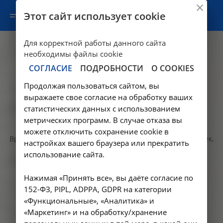
Этот сайт использует cookie
Для корректной работы данного сайта
необходимы файлы cookie
СОГЛАСИЕ
ПОДРОБНОСТИ
О COOKIES
Продолжая пользоваться сайтом, вы
выражаете свое согласие на обработку ваших
статистических данных с использованием
Нефрология
метрических программ. В случае отказа вы
можете отключить сохранение cookie в
Врач нефролог диагностирует и лечит заболевания почек,
настройках вашего браузера или прекратить
занимается профилактикой осложнений хронической
использование сайта.
болезни почек, таких как анемия, артериальная
гипертония, минерально-костные нарушения,
Нажимая «Принять все», вы даёте согласие по
метаболический ацидоз, электролитные нарушения. В
Подробнее
152-ФЗ, PIPL, ADPPA, GDPR на категории
случае повышения креатинина, мочевины, фосфора крови,
«Функциональные», «Аналитика» и
белка или эритроцитов в моче - Запишитесь на
«Маркетинг» и на обработку/хранение
консультацию нефролога!