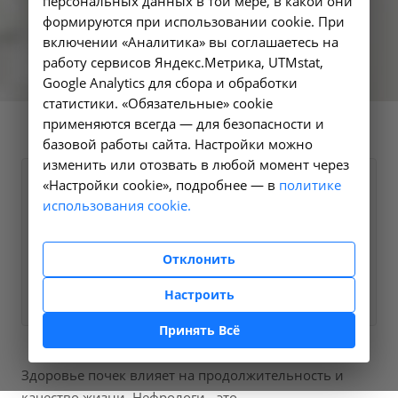
персональных данных в той мере, в какой они
формируются при использовании cookie. При
включении «Аналитика» вы соглашаетесь на
работу сервисов Яндекс.Метрика, UTMstat,
Google Analytics для сбора и обработки
статистики. «Обязательные» cookie
применяются всегда — для безопасности и
базовой работы сайта. Настройки можно
изменить или отозвать в любой момент через
«Настройки cookie», подробнее — в
политике
Пришлите нам Вашу контактную
использования cookie.
информацию и мы свяжемся с Вами в
ближайшее время
Отклонить
Заказать услугу
?
Настроить
Принять Всё
Здоровье почек влияет на продолжительность и
качество жизни. Нефрологи - это