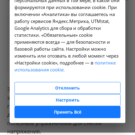
персональных данных в той мере, в какой они
формируются при использовании cookie. При
включении «Аналитика» вы соглашаетесь на
работу сервисов Яндекс.Метрика, UTMstat,
Пришлите нам Вашу контактную
Google Analytics для сбора и обработки
информацию и мы свяжемся с Вами в
статистики. «Обязательные» cookie
ближайшее время
применяются всегда — для безопасности и
базовой работы сайта. Настройки можно
изменить или отозвать в любой момент через
Задать вопрос
«Настройки cookie», подробнее — в
политике
использования cookie.
Отклонить
Здоровье глаз и отличное зрение
закладываются в детстве. Опытный доктор
Настроить
поможет вылечить близорукость или
Принять Всё
дальнозоркость, подоберет очки и научит
полезным упражнениям для снятия
напряжения.