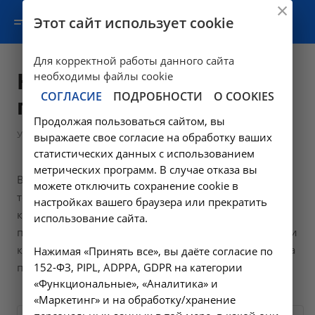
Этот сайт использует cookie
Для корректной работы данного сайта
Консультативная
необходимы файлы cookie
СОГЛАСИЕ
ПОДРОБНОСТИ
О COOKIES
помощь
Продолжая пользоваться сайтом, вы
—
Услуги
Консультативная помощь
выражаете свое согласие на обработку ваших
статистических данных с использованием
метрических программ. В случае отказа вы
В НИИ КЛИНИЧЕСКОЙ МЕДИЦИНЫ работают лучшие
можете отключить сохранение cookie в
терапевты и узкие специалисты – гастроэнтеролог,
настройках вашего браузера или прекратить
кардиолог, гинеколог, нефролог и другие. Мы
использование сайта.
помогаем пациентам с хроническими заболеваниями
контролировать активность болезни. Запишитесь на
Нажимая «Принять все», вы даёте согласие по
прием онлайн или по телефону!
152-ФЗ, PIPL, ADPPA, GDPR на категории
«Функциональные», «Аналитика» и
«Маркетинг» и на обработку/хранение