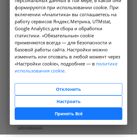
персональных данных в той мере, в какой они
формируются при использовании cookie. При
включении «Аналитика» вы соглашаетесь на
работу сервисов Яндекс.Метрика, UTMstat,
Google Analytics для сбора и обработки
статистики. «Обязательные» cookie
применяются всегда — для безопасности и
базовой работы сайта. Настройки можно
Консультативная помощь
изменить или отозвать в любой момент через
«Настройки cookie», подробнее — в
политике
Акушерство и гинекология
использования cookie.
Акушер-гинеколог решает проблемы зачатия
ребенка, беременности, контрацепции, нарушения
Отклонить
менструального цикла, инфекций и проводит
обследование для выявления заболеваний женской
Настроить
половой сферы. Акушер-гинеколог персонифицирует
рекомендации по планированию семьи,
Принять Всё
сексуальному здоровью, а также предложит
варианты профилактики и лечения выявленных
заболеваний.