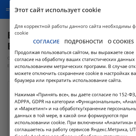
Этот сайт использует cookie
Для корректной работы данного сайта необходимы 
Ершов Виталий
cookie
СОГЛАСИЕ
ПОДРОБНОСТИ
О COOKIES
Валерьевич
Продолжая пользоваться сайтом, вы выражаете свое
—
—
—
О клинике
Сотрудники
Руководители
согласие на обработку ваших статистических данных 
Ершов Виталий Валерьевич
использованием метрических программ. В случае отк
можете отключить сохранение cookie в настройках в
браузера или прекратить использование сайта.
Нажимая «Принять все», вы даёте согласие по 152-ФЗ,
ADPPA, GDPR на категории «Функциональные», «Анал
и «Маркетинг» и на обработку/хранение персональн
данных в той мере, в какой они формируются при
использовании cookie. При включении «Аналитика» 
соглашаетесь на работу сервисов Яндекс.Метрика, UT