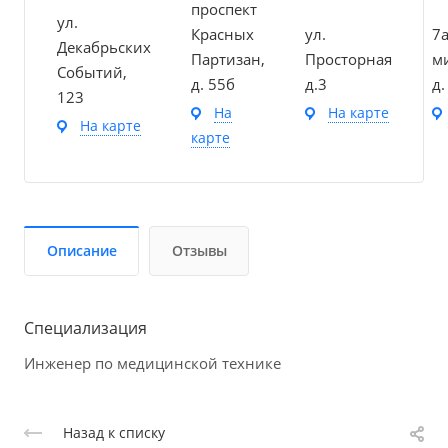
проспект
ул.
Красных
ул.
7
Декабрьских
Партизан,
Просторная
м
Событий,
д. 55б
д.3
д.
123
На
На карте
На карте
карте
Описание
Отзывы
Специализация
Инженер по медицинской технике
Назад к списку