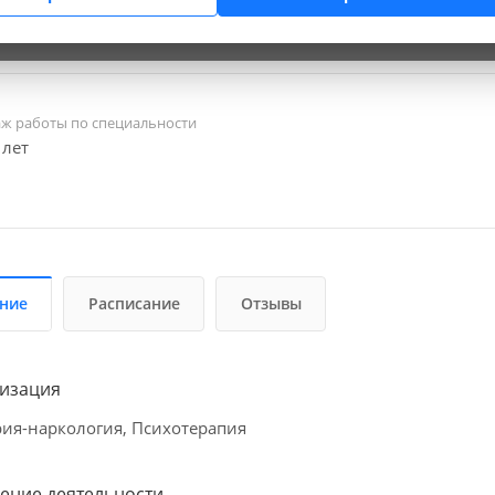
 (3955) 50-70-07
info@niicm.ru
аж работы по специальности
 лет
ние
Расписание
Отзывы
изация
ия-наркология, Психотерапия
ение деятельности