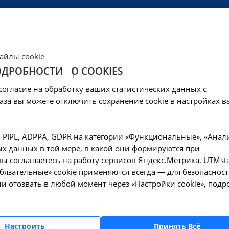
ЦЕНЫ
КЛИНИКА
ОБРАЗОВАНИЕ
СОЦОБЕСПЕЧЕНИ
айлы cookie
ОДРОБНОСТИ
О COOKIES
рьевна
согласие на обработку ваших статистических данных с
аза вы можете отключить сохранение cookie в настройках в
елова Любовь Юрьевна
, PIPL, ADPPA, GDPR на категории «Функциональные», «Анал
х данных в той мере, в какой они формируются при
лжность
ы соглашаетесь на работу сервисов Яндекс.Метрика, UTMsta
ач-психиатр, психотерапевт, нарколог
«Обязательные» cookie применяются всегда — для безопасност
и отозвать в любой момент через «Настройки cookie», подр
Запись онлайн
Настроить
Принять Всё
лефон
E-mail