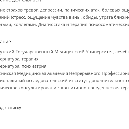
ие страхов тревог, депрессии, панических атак, болевых о
ний (стресс, ощущение чувства вины, обиды, утрата ближн
етьми, коллегами. Диагностика и терапия психосоматическ
ание
утский Государственный Медицинский Университет, лечеб
ернатура, терапия
ернатура, психиатрия
сийская Медицинская Академия Непрерывного Профессиона
иональный исследовательский институт дополнительного 
ическое консультирование, когнитивно-поведенческая тер
ад к списку