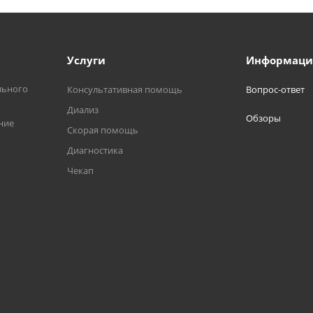
Услуги
Информаци
льного
Консультативная помощь
Вопрос-ответ
Диализ
Обзоры
ние
Скорая помощь
Диагностика
Чекап