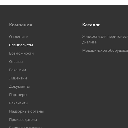
Компания
Каталог
Жидкости для перитонеа
О клинике
диализа
Специалисты
Медицинское оборудова
Возможности
Отзывы
Вакансии
Лицензии
Документы
Партнеры
Реквизиты
Надзорные органы
Производители
Вопросы и ответы