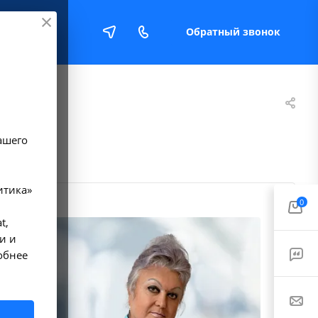
Обратный звонок
Е
ашего
итика»
0
t,
и и
обнее