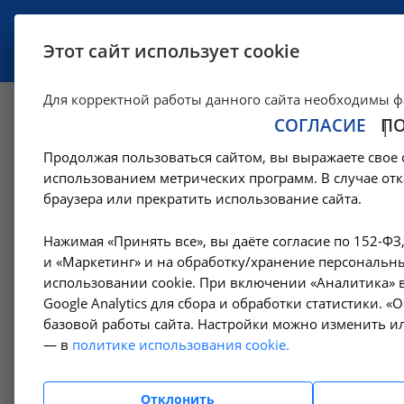
УСЛУГИ
СПЕЦИАЛИСТЫ
Этот сайт использует cookie
Для корректной работы данного сайта необходимы ф
СОГЛАСИЕ
П
Белова Любовь Ю
Продолжая пользоваться сайтом, вы выражаете свое 
использованием метрических программ. В случае отк
—
—
—
О клинике
Сотрудники
Специалисты поликлиник
Б
браузера или прекратить использование сайта.
Нажимая «Принять все», вы даёте согласие по 152-ФЗ
Специалисты поликлиник
и «Маркетинг» и на обработку/хранение персональны
До
использовании cookie. При включении «Аналитика» в
Вр
Google Analytics для сбора и обработки статистики. 
Амбулаторный диализ
базовой работы сайта. Настройки можно изменить ил
— в
политике использования cookie.
Лучевая диагностика
Отклонить
Те