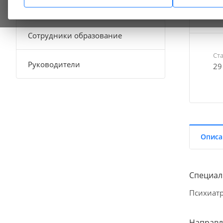
Скорая медицинская помощь
+7
Сотрудники образование
Ст
Руководители
29
Описа
Специал
Психиатр
Направл