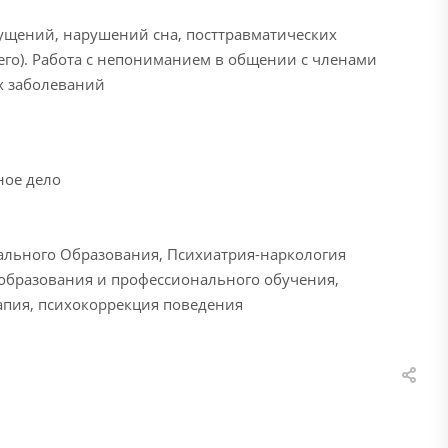
щущений, нарушений сна, посттравматических
его). Работа с непониманием в общении с членами
их заболеваний
ное дело
льного Образования, Психиатрия-наркология
образования и профессионального обучения,
апия, психокоррекция поведения