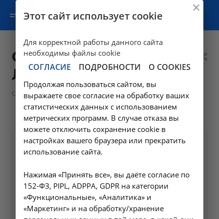
Этот сайт использует cookie
Для корректной работы данного сайта
Овчинникова
необходимы файлы cookie
СОГЛАСИЕ
ПОДРОБНОСТИ
О COOKIES
Людмила Ивановна
Продолжая пользоваться сайтом, вы
—
—
О клинике
Сотрудники
Специалисты поликлиник
выражаете свое согласие на обработку ваших
—
Овчинникова Людмила Ивановна
статистических данных с использованием
метрических программ. В случае отказа вы
можете отключить сохранение cookie в
настройках вашего браузера или прекратить
использование сайта.
Нажимая «Принять все», вы даёте согласие по
152-ФЗ, PIPL, ADPPA, GDPR на категории
«Функциональные», «Аналитика» и
«Маркетинг» и на обработку/хранение