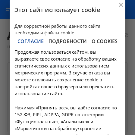
Этот сайт использует cookie
Для корректной работы данного сайта
Дневной стационар
необходимы файлы cookie
СОГЛАСИЕ
ПОДРОБНОСТИ
О COOKIES
—
Цены в Ангарске
Дневной стационар
Продолжая пользоваться сайтом, вы
выражаете свое согласие на обработку ваших
статистических данных с использованием
метрических программ. В случае отказа вы
Лечение в условиях
можете отключить сохранение cookie в
дневного стационара (1
настройках вашего браузера или прекратить
койко день, осмотр врача,
использование сайта.
обследование, лечение)
3.1
Нажимая «Принять все», вы даёте согласие по
152-ФЗ, PIPL, ADPPA, GDPR на категории
3500 ₽
Заказать услугу
«Функциональные», «Аналитика» и
«Маркетинг» и на обработку/хранение