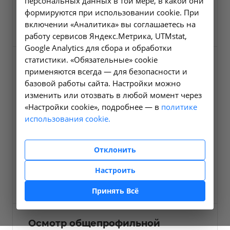
персональных данных в той мере, в какой они
23.3
формируются при использовании cookie. При
5000 ₽
Заказать услугу
включении «Аналитика» вы соглашаетесь на
работу сервисов Яндекс.Метрика, UTMstat,
Google Analytics для сбора и обработки
статистики. «Обязательные» cookie
Вызов и осмотр
применяются всегда — для безопасности и
общепрофильной бригады
базовой работы сайта. Настройки можно
скорой медицинской
изменить или отозвать в любой момент через
помощи в неотложной
«Настройки cookie», подробнее — в
политике
форме (в пределах г.
использования cookie.
Иркутска и за пределами
до 10 км от границы города)
Отклонить
23.1
Настроить
4500 ₽
Заказать услугу
Принять Всё
Осмотр общепрофильной