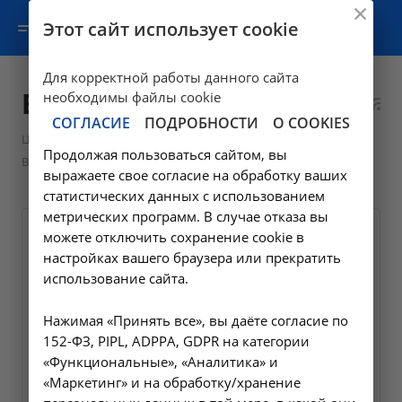
Этот сайт использует cookie
Для корректной работы данного сайта
Вызов бригады СМП
необходимы файлы cookie
СОГЛАСИЕ
ПОДРОБНОСТИ
О COOKIES
—
—
Цены в Ангарске
Скорая медицинская помощь
Продолжая пользоваться сайтом, вы
Вызов бригады СМП
выражаете свое согласие на обработку ваших
статистических данных с использованием
метрических программ. В случае отказа вы
можете отключить сохранение cookie в
Вызов и осмотр
настройках вашего браузера или прекратить
общепрофильной бригады
использование сайта.
скорой медицинской
помощи в неотложной
Нажимая «Принять все», вы даёте согласие по
форме (свыше 10 км от
152-ФЗ, PIPL, ADPPA, GDPR на категории
границы г.Иркутска-1 типа
«Функциональные», «Аналитика» и
удаленности) *
«Маркетинг» и на обработку/хранение