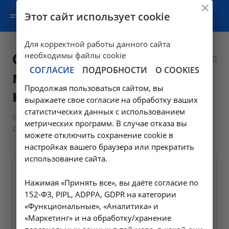
Этот сайт использует cookie
Для корректной работы данного сайта
Операции и
необходимы файлы cookie
СОГЛАСИЕ
ПОДРОБНОСТИ
О COOKIES
манипуляции
Продолжая пользоваться сайтом, вы
колопроктолога
выражаете свое согласие на обработку ваших
статистических данных с использованием
—
Цены в Ангарске
метрических программ. В случае отказа вы
Операции и манипуляции колопроктолога
можете отключить сохранение cookie в
настройках вашего браузера или прекратить
использование сайта.
Удаление полипа тонкой
Нажимая «Принять все», вы даёте согласие по
кишки эндоскопическое
152-ФЗ, PIPL, ADPPA, GDPR на категории
А16.17.020
«Функциональные», «Аналитика» и
«Маркетинг» и на обработку/хранение
2800 ₽
Заказать услугу