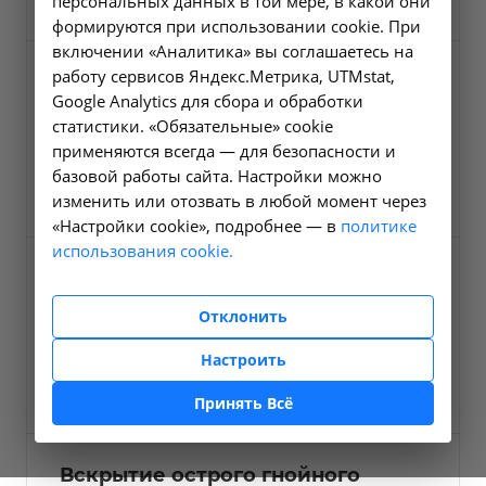
персональных данных в той мере, в какой они
формируются при использовании cookie. При
включении «Аналитика» вы соглашаетесь на
работу сервисов Яндекс.Метрика, UTMstat,
Удаление полипа анального
Google Analytics для сбора и обработки
канала и прямой кишки
статистики. «Обязательные» cookie
А16.19.017
применяются всегда — для безопасности и
базовой работы сайта. Настройки можно
3600 ₽
Заказать услугу
изменить или отозвать в любой момент через
«Настройки cookie», подробнее — в
политике
использования cookie.
Тромбэктомия
геморроидальных узлов
Отклонить
А16.19.044
Настроить
7600 ₽
Заказать услугу
Принять Всё
Вскрытие острого гнойного