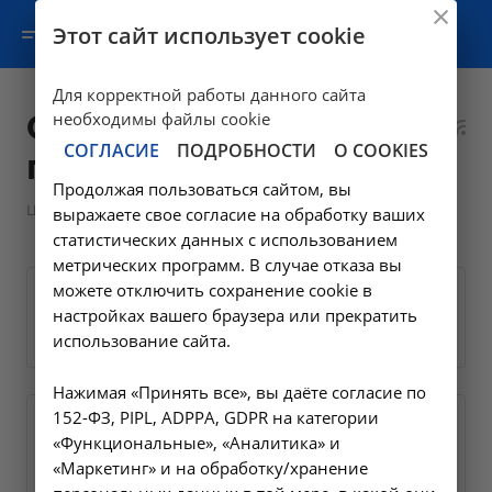
Этот сайт использует cookie
Для корректной работы данного сайта
Скорая медицинская
необходимы файлы cookie
СОГЛАСИЕ
ПОДРОБНОСТИ
О COOKIES
помощь
Продолжая пользоваться сайтом, вы
—
Цены в Ангарске
Скорая медицинская помощь
выражаете свое согласие на обработку ваших
статистических данных с использованием
метрических программ. В случае отказа вы
можете отключить сохранение cookie в
настройках вашего браузера или прекратить
Вызов бригады СМП
использование сайта.
Нажимая «Принять все», вы даёте согласие по
152-ФЗ, PIPL, ADPPA, GDPR на категории
«Функциональные», «Аналитика» и
Медицинская эвакуация
«Маркетинг» и на обработку/хранение