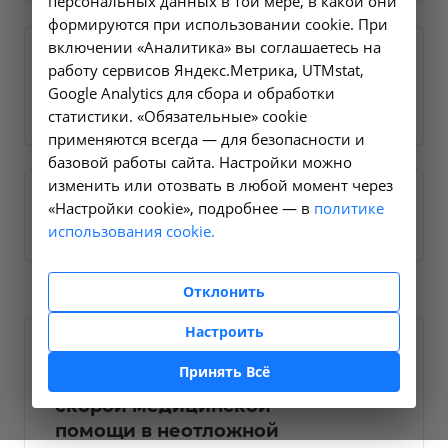
персональных данных в той мере, в какой они
формируются при использовании cookie. При
включении «Аналитика» вы соглашаетесь на
работу сервисов Яндекс.Метрика, UTMstat,
Медицинское
Google Analytics для сбора и обработки
сопровождение
статистики. «Обязательные» cookie
применяются всегда — для безопасности и
базовой работы сайта. Настройки можно
изменить или отозвать в любой момент через
«Настройки cookie», подробнее — в
политике
Прочие медицинские услуги
использования cookie.
Отклонить
Настроить
Вызов и осмотр
Принять Всё
общепрофильной бригады
скорой медицинской
помощи в неотложной