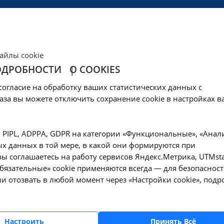
ЦЕНЫ
КЛИНИКА
ОБРАЗОВАНИЕ
СОЦОБЕСПЕЧЕНИ
айлы cookie
ОДРОБНОСТИ
О COOKIES
матолога
согласие на обработку ваших статистических данных с
аза вы можете отключить сохранение cookie в настройках в
, PIPL, ADPPA, GDPR на категории «Функциональные», «Анал
х данных в той мере, в какой они формируются при
альная терапия (с лекарством пациента)
ы соглашаетесь на работу сервисов Яндекс.Метрика, UTMsta
«Обязательные» cookie применяются всегда — для безопасност
и отозвать в любой момент через «Настройки cookie», подр
альная терапия
Настроить
Принять Всё