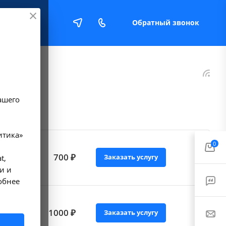
Обратный звонок
Е
ашего
итика»
0
700 ₽
Заказать услугу
t,
и и
обнее
1000 ₽
Заказать услугу