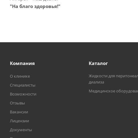
"На благо здоровья!"
Компания
Каталог
Жидкости для перитонеа
О клинике
диализа
Специалисты
Медицинское оборудова
Возможности
Отзывы
Вакансии
Лицензии
Документы