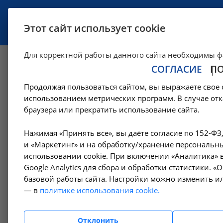
УСЛУГИ
СПЕЦИАЛИСТЫ
Этот сайт использует cookie
Для корректной работы данного сайта необходимы ф
СОГЛАСИЕ
П
Манипуляции рев
Продолжая пользоваться сайтом, вы выражаете свое 
использованием метрических программ. В случае отк
—
Цены в Ангарске
Манипуляции ревматолога
браузера или прекратить использование сайта.
Нажимая «Принять все», вы даёте согласие по 152-ФЗ
Амбулаторно-
и «Маркетинг» и на обработку/хранение персональны
Лок
поликлинические услуги
использовании cookie. При включении «Аналитика» в
7.1.1
Google Analytics для сбора и обработки статистики. 
базовой работы сайта. Настройки можно изменить ил
Гемодиализ
— в
политике использования cookie.
Лок
Денситометрия
7.1.2
Отклонить